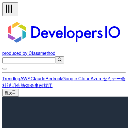
produced by Classmethod
Trending
AWS
Claude
Bedrock
Google Cloud
Azure
セミナー
会
社説明会
勉強会
事例
採用
目次