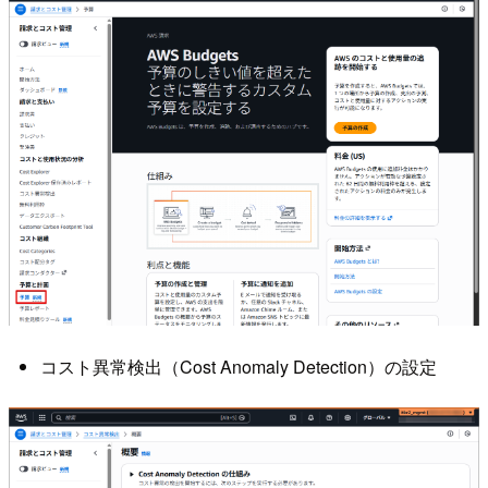
コスト異常検出（Cost Anomaly Detection）の設定