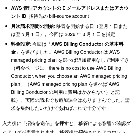
AWS 管理アカウントの E メールアドレスまたはアカウ
ント ID
: 招待先の bill-source account
月次請求期間の開始
: 移管を開始する日（翌月 1 日また
は翌々月 1 日）。今回は 2026 年 3 月 1 日を指定
料金設定
: 今回は「
AWS Billing Conductor の基本料
金
」を選びました。AWS Billing Conductor は AWS
managed pricing plan を選べば追加費用なしで利用でき
（料金ページに「there is no cost to use AWS Billing
Conductor, when you choose an AWS managed pricing
plan」（AWS managed pricing plan を選べば AWS
Billing Conductor の利用に費用はかからない）と記
載）、実際の請求でも追加課金はありませんでした。請
求を集約したいだけであればこれで十分です
入力後に「招待を送信」を押すと、移管による影響の確認ダ
イアログが表示されます。移管後は招待されたアカウント