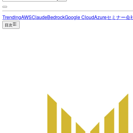
Trending
AWS
Claude
Bedrock
Google Cloud
Azure
セミナー
会
目次