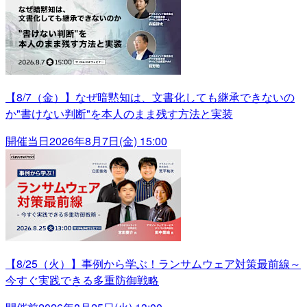
【8/7（金）】なぜ暗黙知は、文書化しても継承できないの
か"書けない判断"を本人のまま残す方法と実装
開催当日
2026年8月7日(金) 15:00
【8/25（火）】事例から学ぶ！ランサムウェア対策最前線～
今すぐ実践できる多重防御戦略