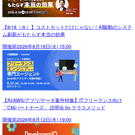
【8/18（火）】コストカットだけじゃない！AI駆動のシステ
ム刷新がもたらす本当の効果
開催前
2026年8月18日(火) 15:00
【AI/AWS/アプリ/データ案件特集】ITフリーランス向け
「CMパートナーズ」 説明会 by クラスメソッド
開催前
2026年8月12日(水) 19:00