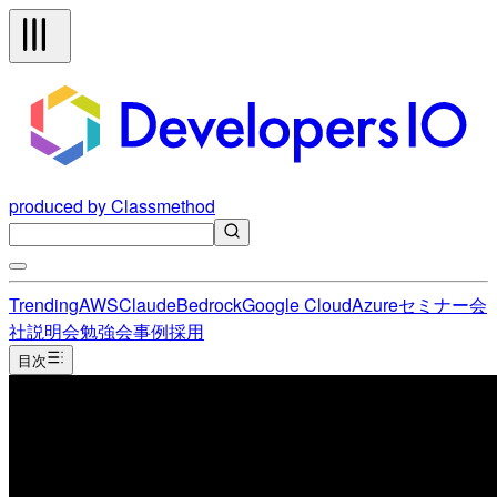
produced by Classmethod
Trending
AWS
Claude
Bedrock
Google Cloud
Azure
セミナー
会
社説明会
勉強会
事例
採用
目次