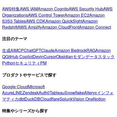
AWS特集
AWS IAM
Amazon Cognito
AWS Security Hub
AWS
Organizations
AWS Control Tower
Amazon EC2
Amazon
S3
S3 Tables
AWS CDK
Amazon QuickSight
Amazon
Redshift
AWS Amplify
Amazon CloudFront
Amazon Connect
注目のテーマ
生成AI
MCP
ChatGPT
Claude
Amazon Bedrock
RAG
Amazon
Q
GitHub Copilot
Devin
Cursor
Obsidian
モダンデータスタック
Python
セキュリティ
PM
プロダクトやサービスで探す
Google Cloud
Microsoft
Azure
LINE
Zendesk
Auth0
Tableau
Snowflake
Alteryx
インフォ
マティカ
dbt
DuckDB
Cloudflare
Splunk
Vision One
Notion
特集やシリーズから探す