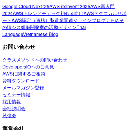
Google Cloud Next ’25
AWS re:Invent 2025
AWS再入門
2024
AWSトレンドチェック
初心者向け
AWSテクニカルサポ
ート
AWS認定（資格）
製造業関連
ジョインブログ
くらめそ
の情シス
組織開発室の活動
デザイン
Thai
Language
Vietnamese Blog
お問い合わせ
クラスメソッドへの問い合わせ
DevelopersIOへのご意見
AWSに関するご相談
資料ダウンロード
メールマガジン登録
セミナー情報
採用情報
会社説明会
勉強会
運営会社