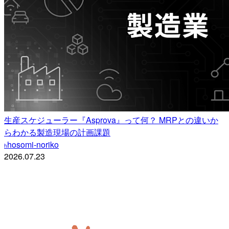
生産スケジューラー『Asprova』って何？ MRPとの違いか
らわかる製造現場の計画課題
hosomi-noriko
h
2026.07.23