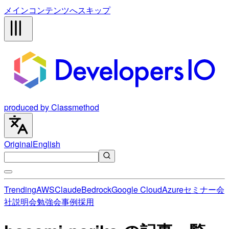
メインコンテンツへスキップ
produced by Classmethod
Original
English
Trending
AWS
Claude
Bedrock
Google Cloud
Azure
セミナー
会
社説明会
勉強会
事例
採用