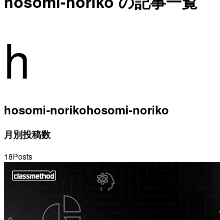
hosomi-noriko の記事一覧
h
hosomi-noriko
hosomi-noriko
月別投稿数
18
Posts