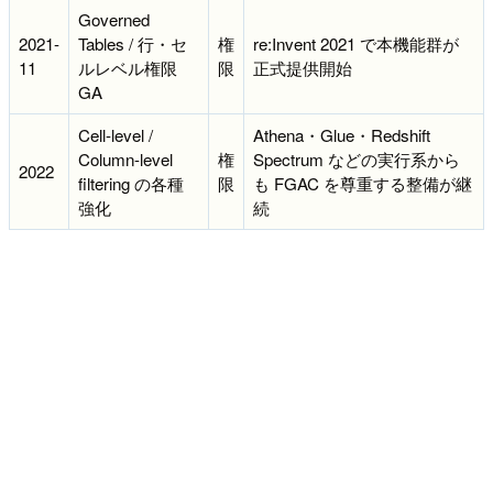
Governed
2021-
Tables / 行・セ
権
re:Invent 2021 で本機能群が
11
ルレベル権限
限
正式提供開始
GA
Cell-level /
Athena・Glue・Redshift
Column-level
権
Spectrum などの実行系から
2022
filtering の各種
限
も FGAC を尊重する整備が継
強化
続