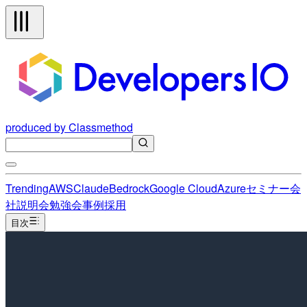
produced by Classmethod
Trending
AWS
Claude
Bedrock
Google Cloud
Azure
セミナー
会
社説明会
勉強会
事例
採用
目次