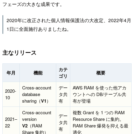
フェーズの大きな成果です。
2020年に改正された個人情報保護法の大改定、2022年4月
1日に全面施行ありましたね。
主なリリース
カテ
年月
機能
概要
ゴリ
Cross-account
デー
AWS RAM を使った他アカ
2020-
database
タ共
ウントへの DB/テーブル共
10
sharing（
V1
）
有
有が登場
Cross-account
複数 Grant を 1 つの RAM
デー
2021–
version
Resource Share に集約。
タ共
22
V2
（RAM
RAM Share 爆発を抑える最
有
Share 集約）
適化