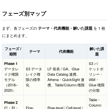
フェーズ別マップ
まず、各フェーズの
テーマ・代表機能・解いた課題
を 1 枚
にまとめます。
フェーズ /
解いた課
テーマ
代表機能
期間
題
Phase 1
S3 バ
データレ
S3 データ
LF 発表 / GA、Glue
ケットポ
イク権限
レイク権
Data Catalog 連携、
リシー・
モデル
限の標準
Athena・QuickSight 連
IAM・
（2018–
化
携、Table/Column 権限
Glue 権限
2020）
の分散
Table・
Phase 2
Column
行・列・
Fine-
Row-level / Cell-level /