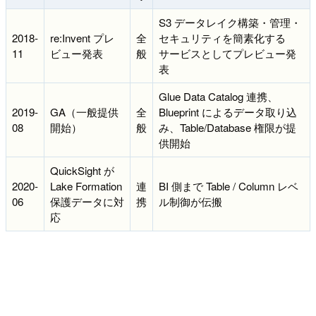
S3 データレイク構築・管理・
2018-
re:Invent プレ
全
セキュリティを簡素化する
11
ビュー発表
般
サービスとしてプレビュー発
表
Glue Data Catalog 連携、
2019-
GA（一般提供
全
Blueprint によるデータ取り込
08
開始）
般
み、Table/Database 権限が提
供開始
QuickSight が
2020-
Lake Formation
連
BI 側まで Table / Column レベ
06
保護データに対
携
ル制御が伝搬
応