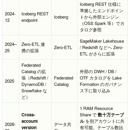
Iceberg REST 仕様に
準拠したエンドポイン
2024-
Iceberg REST
Iceberg
トから外部エンジン
12
endpoint
（OSS Spark 等）でカ
タログ参照
SageMaker Lakehouse
2024–
Zero-ETL 連
Zero-ETL
/ Redshift などへ Zero-
25
携の拡張
ETL がさらに拡張
Federated
Catalog の拡
外部の DWH / DB /
張（Redshift /
Federated
OTF カタログを Lake
2025
DynamoDB /
Catalog
Formation のガバナン
Snowflake な
ス下に取り込み
ど）
1 RAM Resource
Cross-
Share で
数十万テーブ
account
ル
を別アカウントに共
2026-
データ共
version
有可能。テーブル数比