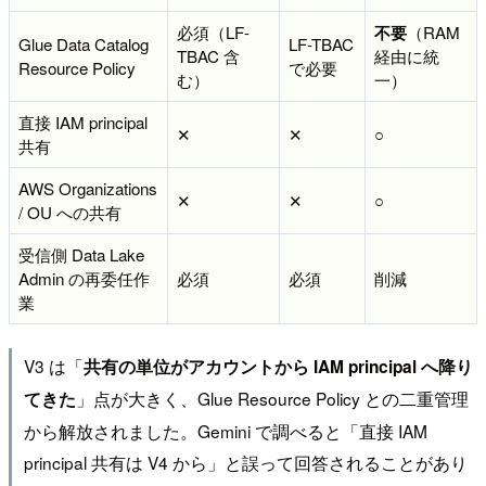
必須（LF-
不要
（RAM
Glue Data Catalog
LF-TBAC
TBAC 含
経由に統
Resource Policy
で必要
む）
一）
直接 IAM principal
✕
✕
○
共有
AWS Organizations
✕
✕
○
/ OU への共有
受信側 Data Lake
Admin の再委任作
必須
必須
削減
業
V3 は「
共有の単位がアカウントから IAM principal へ降り
」点が大きく、Glue Resource Policy との二重管理
てきた
から解放されました。Gemini で調べると「直接 IAM
principal 共有は V4 から」と誤って回答されることがあり