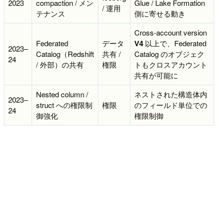
2023
compaction / メン
Glue / Lake Formation
/ 運用
テナンス
側に寄せる動き
Cross-account version
Federated
データ
V4
以上で、Federated
2023–
Catalog（Redshift
共有 /
Catalog のオブジェク
24
/ 外部）の共有
権限
トもクロスアカウント
共有が可能に
Nested column /
ネストされた構造体内
2023–
struct への権限制
権限
のフィールド単位での
24
御強化
権限制御