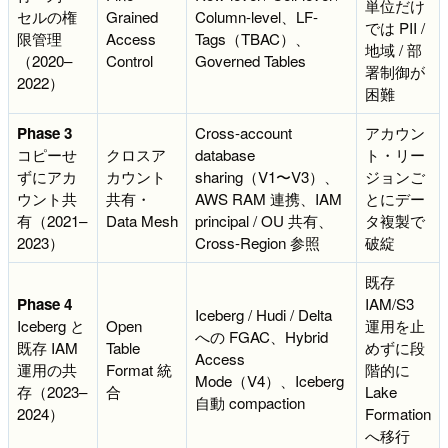
単位だけ
セルの権
Grained
Column-level、LF-
では PII /
限管理
Access
Tags（TBAC）、
地域 / 部
（2020–
Control
Governed Tables
署制御が
2022）
困難
Phase 3
Cross-account
アカウン
コピーせ
クロスア
database
ト・リー
ずにアカ
カウント
sharing（V1〜V3）、
ジョンご
ウント共
共有・
AWS RAM 連携、IAM
とにデー
有（2021–
Data Mesh
principal / OU 共有、
タ複製で
2023）
Cross-Region 参照
破綻
既存
Phase 4
IAM/S3
Iceberg / Hudi / Delta
Iceberg と
Open
運用を止
への FGAC、Hybrid
既存 IAM
Table
めずに段
Access
運用の共
Format 統
階的に
Mode（V4）、Iceberg
存（2023–
合
Lake
自動 compaction
2024）
Formation
へ移行