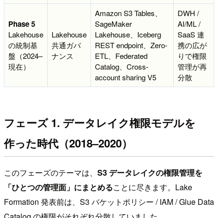
Amazon S3 Tables、
DWH /
Phase 5
SageMaker
AI/ML /
Lakehouse
Lakehouse
Lakehouse、Iceberg
SaaS 連
の統制基
共通ガバ
REST endpoint、Zero-
携の広が
盤（2024–
ナンス
ETL、Federated
りで権限
現在）
Catalog、Cross-
管理が再
account sharing V5
分散
フェーズ 1. データレイク権限モデルを
作った時代（2018–2020）
このフェーズのテーマは、
S3 データレイクの権限管理を
「ひとつの管理面」にまとめる
ことに尽きます。Lake
Formation 発表前は、S3 バケットポリシー / IAM / Glue Data
Catalog の権限がそれぞれ分散していました。