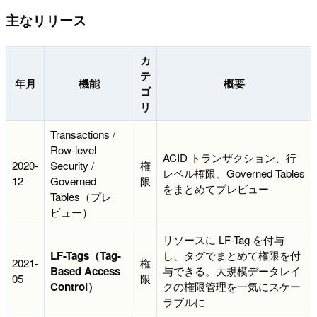
主なリリース
カ
テ
年月
機能
概要
ゴ
リ
Transactions /
Row-level
ACID トランザクション、行
2020-
Security /
権
レベル権限、Governed Tables
12
Governed
限
をまとめてプレビュー
Tables（プレ
ビュー）
リソースに LF-Tag を付与
LF-Tags（Tag-
し、タグでまとめて権限を付
2021-
権
Based Access
与できる。大規模データレイ
05
限
Control）
クの権限管理を一気にスケー
ラブルに