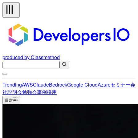
produced by Classmethod
Trending
AWS
Claude
Bedrock
Google Cloud
Azure
セミナー
会
社説明会
勉強会
事例
採用
目次