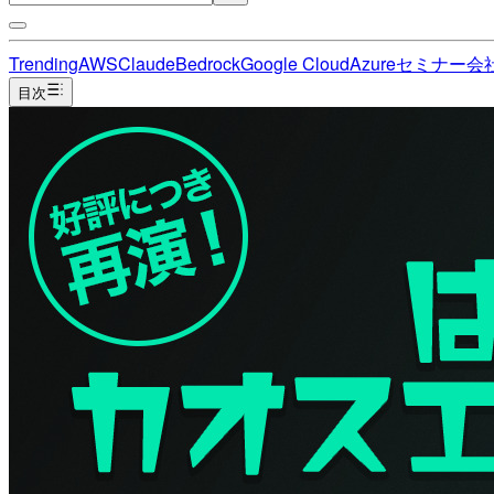
Trending
AWS
Claude
Bedrock
Google Cloud
Azure
セミナー
会
目次