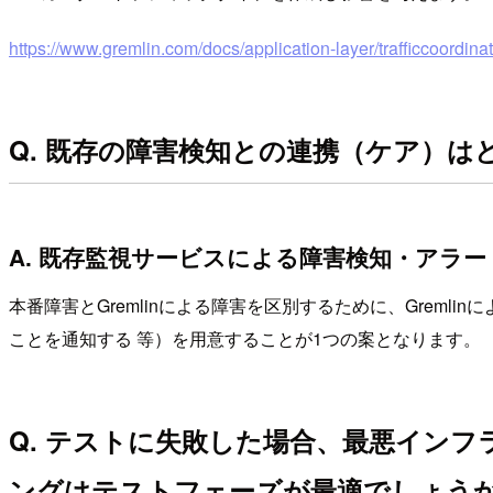
https://www.gremlin.com/docs/application-layer/trafficcoordina
Q. 既存の障害検知との連携（ケア）
A. 既存監視サービスによる障害検知・アラ
本番障害とGremlinによる障害を区別するために、Greml
ことを通知する 等）を用意することが1つの案となります。
Q. テストに失敗した場合、最悪イン
ングはテストフェーズが最適でしょう