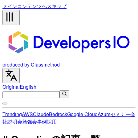
メインコンテンツへスキップ
produced by Classmethod
Original
English
Trending
AWS
Claude
Bedrock
Google Cloud
Azure
セミナー
会
社説明会
勉強会
事例
採用