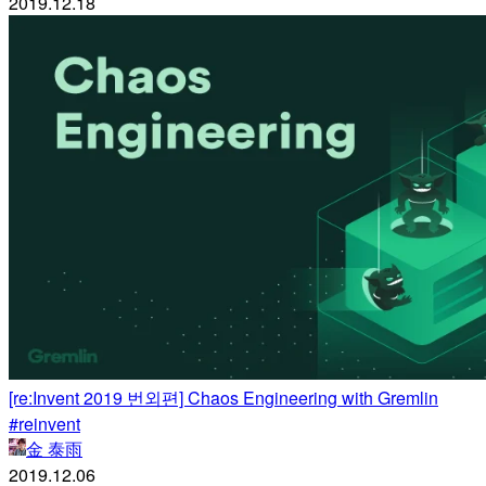
2019.12.18
[re:Invent 2019 번외편] Chaos Engineering with Gremlin
#reinvent
金 泰雨
2019.12.06