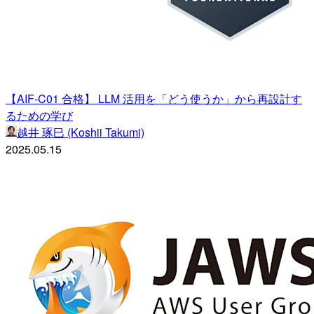
【AIF-C01 合格】 LLM 活用を「どう使うか」から再設計す
るための学び
越井 琢巳 (Koshii Takumi)
2025.05.15