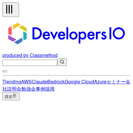
produced by Classmethod
Trending
AWS
Claude
Bedrock
Google Cloud
Azure
セミナー
会
社説明会
勉強会
事例
採用
目次