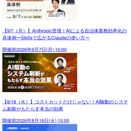
【9/7（月）】Anthropic登壇！AIによる自治体業務効率化の
具体例ーSkillsで広がるClaudeの使い方ー
開催前
2026年9月7日(月) 15:00
【8/18（火）】コストカットだけじゃない！AI駆動のシステ
ム刷新がもたらす本当の効果
開催前
2026年8月18日(火) 15:00