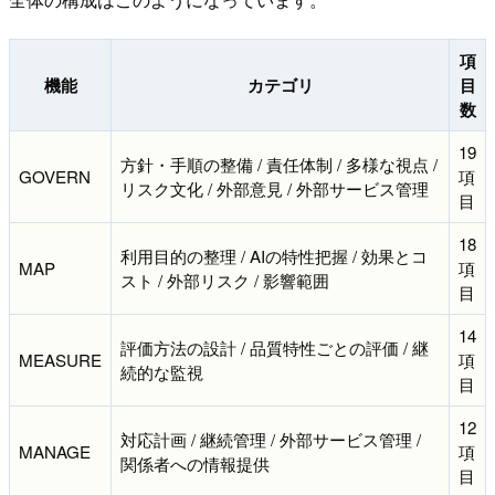
項
機能
カテゴリ
目
数
19
方針・手順の整備 / 責任体制 / 多様な視点 /
GOVERN
項
リスク文化 / 外部意見 / 外部サービス管理
目
18
利用目的の整理 / AIの特性把握 / 効果とコ
MAP
項
スト / 外部リスク / 影響範囲
目
14
評価方法の設計 / 品質特性ごとの評価 / 継
MEASURE
項
続的な監視
目
12
対応計画 / 継続管理 / 外部サービス管理 /
MANAGE
項
関係者への情報提供
目