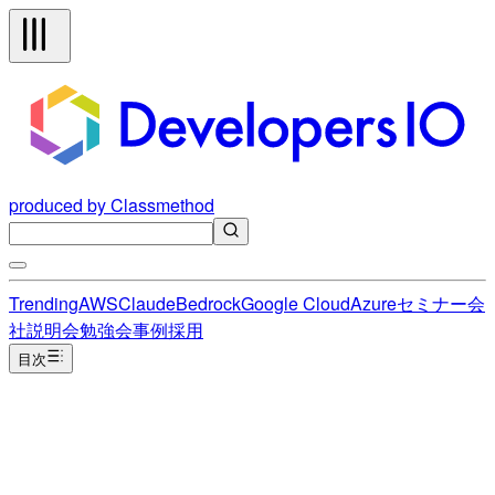
produced by Classmethod
Trending
AWS
Claude
Bedrock
Google Cloud
Azure
セミナー
会
社説明会
勉強会
事例
採用
目次