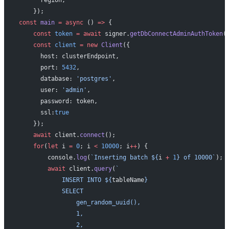
    });
const
 main
 =
 async
 () 
=>
 {
    const
 token
 =
 await
 signer.
getDbConnectAdminAuthToken
(
    const
 client
 =
 new
 Client
({
      host: clusterEndpoint,
      port: 
5432
,
      database: 
'postgres'
,
      user: 
'admin'
,
      password: token,
      ssl:
true
    });
    await
 client.
connect
();
    for
(
let
 i 
=
 0
; i 
<
 10000
; i
++
) {
        console.
log
(
`Inserting batch ${
i
 +
 1
} of 10000`
);
        await
 client.
query
(
`
            INSERT INTO ${
tableName
}
            SELECT
                gen_random_uuid(),
                1,
                2,