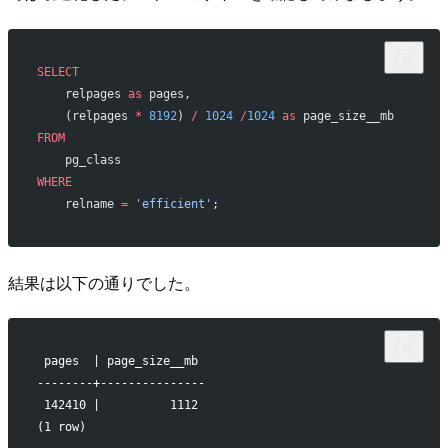
SELECT
    relpages 
as
 pages,
    (relpages 
*
 8192
) 
/
 1024
 /
1024
 as
 page_size__mb
FROM
    pg_class
WHERE
    relname 
=
 'efficient'
;
結果は以下の通りでした。
 pages  | page_size__mb 
--------+---------------
 142410 |          1112
(1 row)