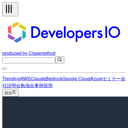
produced by Classmethod
Trending
AWS
Claude
Bedrock
Google Cloud
Azure
セミナー
会
社説明会
勉強会
事例
採用
目次