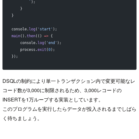
        `
);
    }
}
console.
log
(
'start'
);
main
().
then
(() 
=>
 {
    console.
log
(
'end'
);
    process.
exit
(
0
);
});
DSQLの制約により単一トランザクション内で変更可能なレ
コード数が3,000に制限されるため、3,000レコードの
INSERTを1万ループする実装としています。
このプログラムを実行したらデータが投入されるまでしばら
く待ちましょう。