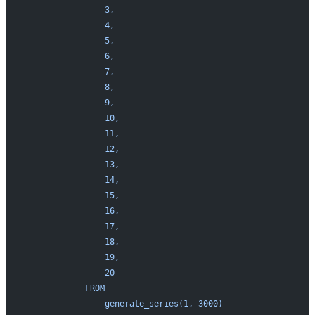
                3,
                4,
                5,
                6,
                7,
                8,
                9,
                10,
                11,
                12,
                13,
                14,
                15,
                16,
                17,
                18,
                19,
                20
            FROM
                generate_series(1, 3000)