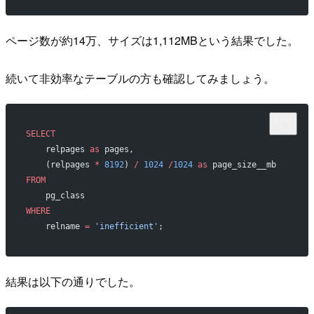
ページ数が約14万、サイズは1,112MBという結果でした。
続いて非効率なテーブルの方も確認してみましょう。
SELECT
    relpages 
as
 pages,
    (relpages 
*
 8192
) 
/
 1024
 /
1024
 as
 page_size__mb
FROM
    pg_class
WHERE
    relname 
=
 'inefficient'
;
結果は以下の通りでした。