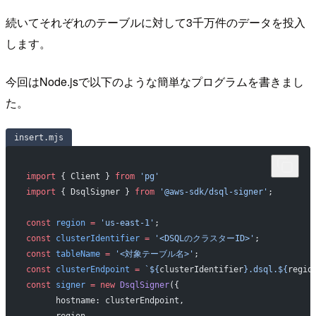
続いてそれぞれのテーブルに対して3千万件のデータを投入
します。
今回はNode.jsで以下のような簡単なプログラムを書きまし
た。
insert.mjs
import
 { Client } 
from
 'pg'
import
 { DsqlSigner } 
from
 '@aws-sdk/dsql-signer'
;
const
 region
 =
 'us-east-1'
;
const
 clusterIdentifier
 =
 '<DSQLのクラスターID>'
;
const
 tableName
 =
 '<対象テーブル名>'
;
const
 clusterEndpoint
 =
 `${
clusterIdentifier
}.dsql.${
regio
const
 signer
 =
 new
 DsqlSigner
({
      hostname: clusterEndpoint,
      region,