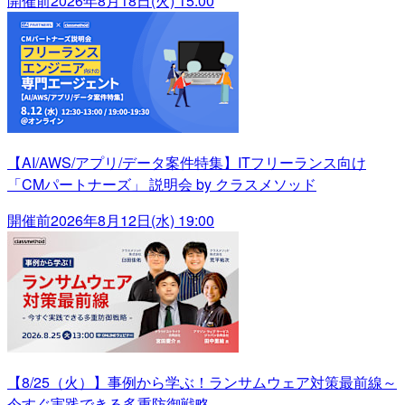
開催前
2026年8月18日(火) 15:00
【AI/AWS/アプリ/データ案件特集】ITフリーランス向け
「CMパートナーズ」 説明会 by クラスメソッド
開催前
2026年8月12日(水) 19:00
【8/25（火）】事例から学ぶ！ランサムウェア対策最前線～
今すぐ実践できる多重防御戦略