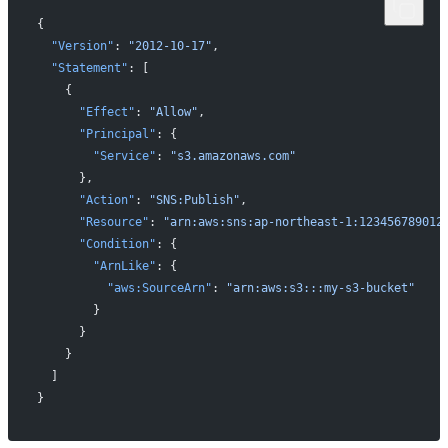
{
  "Version"
: 
"2012-10-17"
,
  "Statement"
: [
    {
      "Effect"
: 
"Allow"
,
      "Principal"
: {
        "Service"
: 
"s3.amazonaws.com"
      },
      "Action"
: 
"SNS:Publish"
,
      "Resource"
: 
"arn:aws:sns:ap-northeast-1:123456789012
      "Condition"
: {
        "ArnLike"
: {
          "aws:SourceArn"
: 
"arn:aws:s3:::my-s3-bucket"
        }
      }
    }
  ]
}