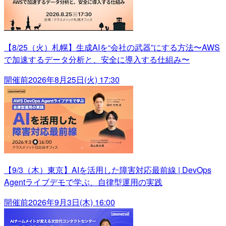
【8/25（火）札幌】生成AIを“会社の武器”にする方法〜AWS
で加速するデータ分析と、安全に導入する仕組み〜
開催前
2026年8月25日(火) 17:30
【9/3（木）東京】AIを活用した障害対応最前線 | DevOps
Agentライブデモで学ぶ、自律型運用の実践
開催前
2026年9月3日(木) 16:00