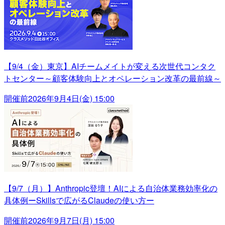
【9/4（金）東京】AIチームメイトが変える次世代コンタク
トセンター～顧客体験向上とオペレーション改革の最前線～
開催前
2026年9月4日(金) 15:00
【9/7（月）】Anthropic登壇！AIによる自治体業務効率化の
具体例ーSkillsで広がるClaudeの使い方ー
開催前
2026年9月7日(月) 15:00