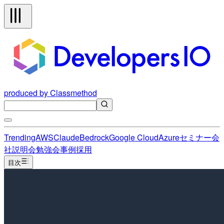
produced by Classmethod
Trending
AWS
Claude
Bedrock
Google Cloud
Azure
セミナー
会
社説明会
勉強会
事例
採用
目次