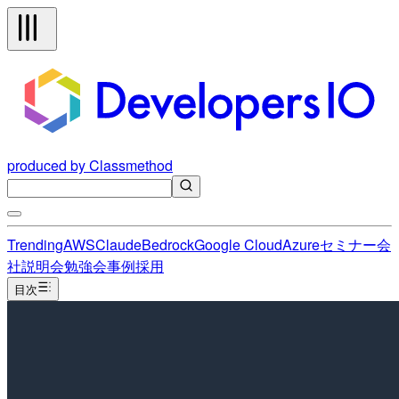
produced by Classmethod
Trending
AWS
Claude
Bedrock
Google Cloud
Azure
セミナー
会
社説明会
勉強会
事例
採用
目次