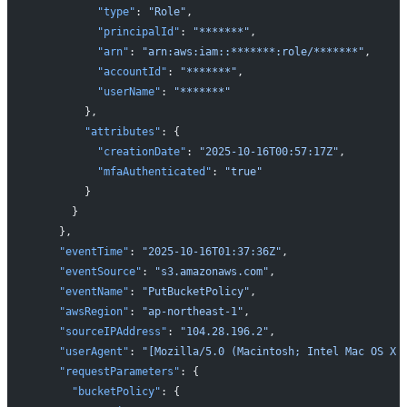
          "type"
: 
"Role"
,
          "principalId"
: 
"*******"
,
          "arn"
: 
"arn:aws:iam::*******:role/*******"
,
          "accountId"
: 
"*******"
,
          "userName"
: 
"*******"
        },
        "attributes"
: {
          "creationDate"
: 
"2025-10-16T00:57:17Z"
,
          "mfaAuthenticated"
: 
"true"
        }
      }
    },
    "eventTime"
: 
"2025-10-16T01:37:36Z"
,
    "eventSource"
: 
"s3.amazonaws.com"
,
    "eventName"
: 
"PutBucketPolicy"
,
    "awsRegion"
: 
"ap-northeast-1"
,
    "sourceIPAddress"
: 
"104.28.196.2"
,
    "userAgent"
: 
"[Mozilla/5.0 (Macintosh; Intel Mac OS X 
    "requestParameters"
: {
      "bucketPolicy"
: {