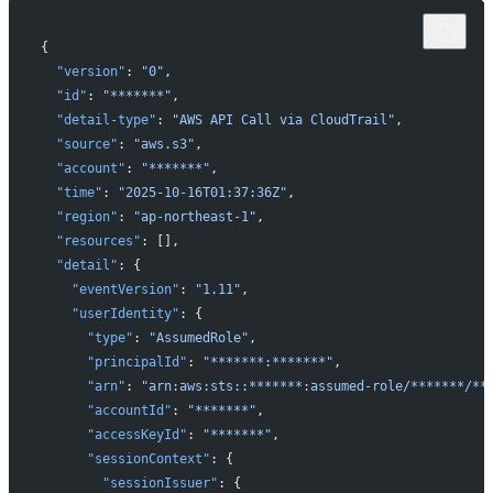
{
  "version"
: 
"0"
,
  "id"
: 
"*******"
,
  "detail-type"
: 
"AWS API Call via CloudTrail"
,
  "source"
: 
"aws.s3"
,
  "account"
: 
"*******"
,
  "time"
: 
"2025-10-16T01:37:36Z"
,
  "region"
: 
"ap-northeast-1"
,
  "resources"
: [],
  "detail"
: {
    "eventVersion"
: 
"1.11"
,
    "userIdentity"
: {
      "type"
: 
"AssumedRole"
,
      "principalId"
: 
"*******:*******"
,
      "arn"
: 
"arn:aws:sts::*******:assumed-role/*******/**
      "accountId"
: 
"*******"
,
      "accessKeyId"
: 
"*******"
,
      "sessionContext"
: {
        "sessionIssuer"
: {