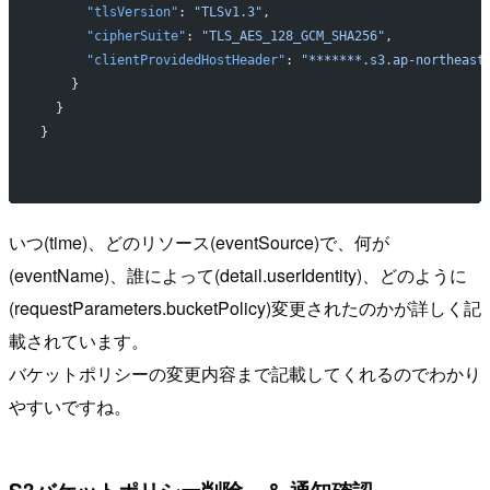
      "tlsVersion"
: 
"TLSv1.3"
,
      "cipherSuite"
: 
"TLS_AES_128_GCM_SHA256"
,
      "clientProvidedHostHeader"
: 
"*******.s3.ap-northeast
    }
  }
}
いつ(time)、どのリソース(eventSource)で、何が
(eventName)、誰によって(detail.userIdentity)、どのように
(requestParameters.bucketPolicy)変更されたのかが詳しく記
載されています。
バケットポリシーの変更内容まで記載してくれるのでわかり
やすいですね。