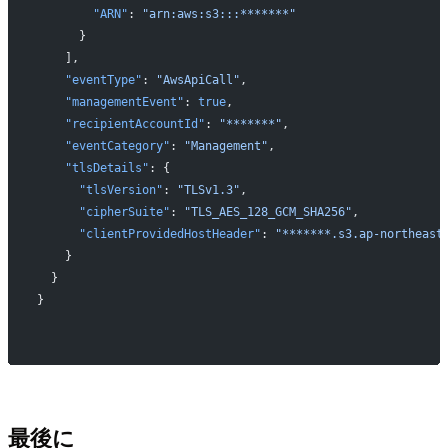
        "ARN"
: 
"arn:aws:s3:::*******"
      }
    ],
    "eventType"
: 
"AwsApiCall"
,
    "managementEvent"
: 
true
,
    "recipientAccountId"
: 
"*******"
,
    "eventCategory"
: 
"Management"
,
    "tlsDetails"
: {
      "tlsVersion"
: 
"TLSv1.3"
,
      "cipherSuite"
: 
"TLS_AES_128_GCM_SHA256"
,
      "clientProvidedHostHeader"
: 
"*******.s3.ap-northeast
    }
  }
}
最後に