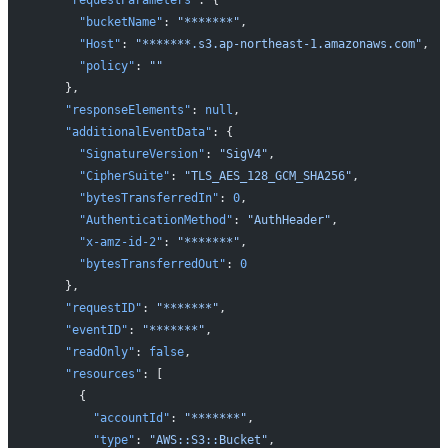
      "bucketName"
: 
"*******"
,
      "Host"
: 
"*******.s3.ap-northeast-1.amazonaws.com"
,
      "policy"
: 
""
    },
    "responseElements"
: 
null
,
    "additionalEventData"
: {
      "SignatureVersion"
: 
"SigV4"
,
      "CipherSuite"
: 
"TLS_AES_128_GCM_SHA256"
,
      "bytesTransferredIn"
: 
0
,
      "AuthenticationMethod"
: 
"AuthHeader"
,
      "x-amz-id-2"
: 
"*******"
,
      "bytesTransferredOut"
: 
0
    },
    "requestID"
: 
"*******"
,
    "eventID"
: 
"*******"
,
    "readOnly"
: 
false
,
    "resources"
: [
      {
        "accountId"
: 
"*******"
,
        "type"
: 
"AWS::S3::Bucket"
,