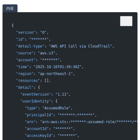
内容
{
  "version"
: 
"0"
,
  "id"
: 
"*******"
,
  "detail-type"
: 
"AWS API Call via CloudTrail"
,
  "source"
: 
"aws.s3"
,
  "account"
: 
"*******"
,
  "time"
: 
"2025-10-16T01:39:30Z"
,
  "region"
: 
"ap-northeast-1"
,
  "resources"
: [],
  "detail"
: {
    "eventVersion"
: 
"1.11"
,
    "userIdentity"
: {
      "type"
: 
"AssumedRole"
,
      "principalId"
: 
"*******:*******"
,
      "arn"
: 
"arn:aws:sts::*******:assumed-role/*******/**
      "accountId"
: 
"*******"
,
      "accessKeyId"
: 
"*******"
,