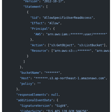
        "Version"
: 
"2012-10-17"
,
        "Statement"
: [
          {
            "Sid"
: 
"AllowSpecificUserReadAccess"
,
            "Effect"
: 
"Allow"
,
            "Principal"
: {
              "AWS"
: 
"arn:aws:iam::*******:user/*******"
            },
            "Action"
: [
"s3:GetObject"
, 
"s3:ListBucket"
],
            "Resource"
: [
"arn:aws:s3:::*******"
, 
"arn:aws:
          }
        ]
      },
      "bucketName"
: 
"*******"
,
      "Host"
: 
"*******.s3.ap-northeast-1.amazonaws.com"
,
      "policy"
: 
""
    },
    "responseElements"
: 
null
,
    "additionalEventData"
: {
      "SignatureVersion"
: 
"SigV4"
,
      "CipherSuite"
: 
"TLS_AES_128_GCM_SHA256"
,