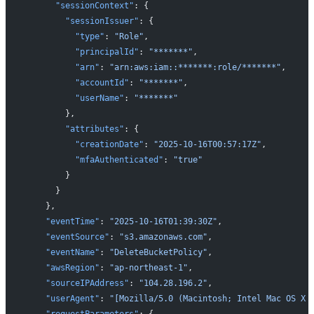
      "sessionContext"
: {
        "sessionIssuer"
: {
          "type"
: 
"Role"
,
          "principalId"
: 
"*******"
,
          "arn"
: 
"arn:aws:iam::*******:role/*******"
,
          "accountId"
: 
"*******"
,
          "userName"
: 
"*******"
        },
        "attributes"
: {
          "creationDate"
: 
"2025-10-16T00:57:17Z"
,
          "mfaAuthenticated"
: 
"true"
        }
      }
    },
    "eventTime"
: 
"2025-10-16T01:39:30Z"
,
    "eventSource"
: 
"s3.amazonaws.com"
,
    "eventName"
: 
"DeleteBucketPolicy"
,
    "awsRegion"
: 
"ap-northeast-1"
,
    "sourceIPAddress"
: 
"104.28.196.2"
,
    "userAgent"
: 
"[Mozilla/5.0 (Macintosh; Intel Mac OS X 
    "requestParameters"
: {