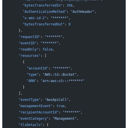
      "bytesTransferredIn"
: 
356
,
      "AuthenticationMethod"
: 
"AuthHeader"
,
      "x-amz-id-2"
: 
"*******"
,
      "bytesTransferredOut"
: 
0
    },
    "requestID"
: 
"*******"
,
    "eventID"
: 
"*******"
,
    "readOnly"
: 
false
,
    "resources"
: [
      {
        "accountId"
: 
"*******"
,
        "type"
: 
"AWS::S3::Bucket"
,
        "ARN"
: 
"arn:aws:s3:::*******"
      }
    ],
    "eventType"
: 
"AwsApiCall"
,
    "managementEvent"
: 
true
,
    "recipientAccountId"
: 
"*******"
,
    "eventCategory"
: 
"Management"
,
    "tlsDetails"
: {