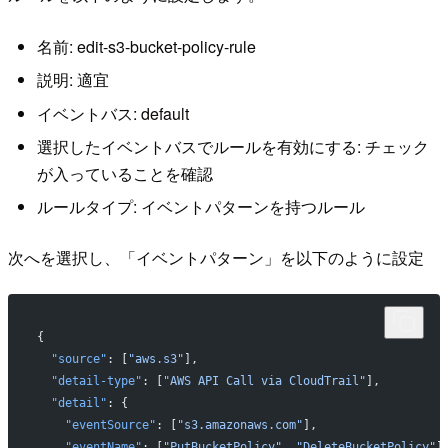
名前: edit-s3-bucket-policy-rule
説明: 適宜
イベントバス: default
選択したイベントバスでルールを有効にする: チェック
が入っていることを確認
ルールタイプ: イベントパターンを持つルール
次へを選択し、「イベントパターン」を以下のように設定
{
  "source"
: [
"aws.s3"
],
  "detail-type"
: [
"AWS API Call via CloudTrail"
],
  "detail"
: {
    "eventSource"
: [
"s3.amazonaws.com"
],
    "eventName"
: [
"PutBucketPolicy"
, 
"DeleteBucketPolicy"
]