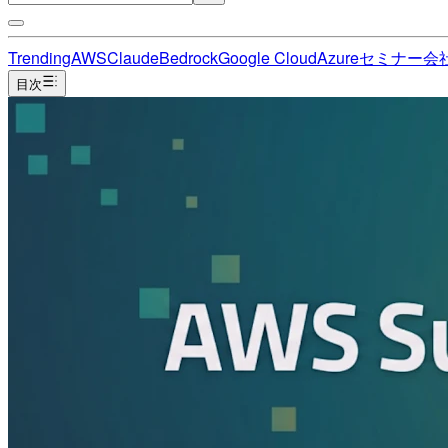
Trending
AWS
Claude
Bedrock
Google Cloud
Azure
セミナー
会
目次