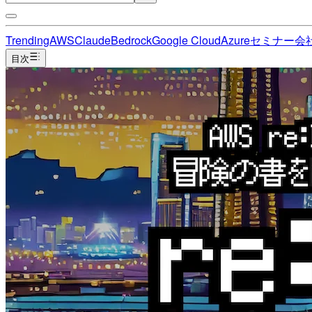
Trending
AWS
Claude
Bedrock
Google Cloud
Azure
セミナー
会
目次