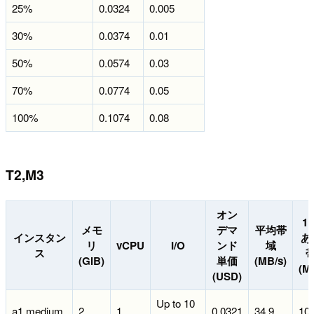
25%
0.0324
0.005
30%
0.0374
0.01
50%
0.0574
0.03
70%
0.0774
0.05
100%
0.1074
0.08
T2,M3
オン
1
メモ
デマ
平均帯
インスタン
あ
リ
vCPU
I/O
ンド
域
ス
(GiB)
単価
(MB/s)
(Mi
(USD)
Up to 10
a1.medium
2
1
0.0321
34.9
108