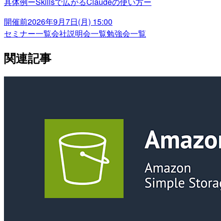
具体例ーSkillsで広がるClaudeの使い方ー
開催前
2026年9月7日(月) 15:00
セミナー一覧
会社説明会一覧
勉強会一覧
関連記事