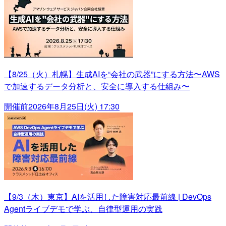
【8/25（火）札幌】生成AIを“会社の武器”にする方法〜AWS
で加速するデータ分析と、安全に導入する仕組み〜
開催前
2026年8月25日(火) 17:30
【9/3（木）東京】AIを活用した障害対応最前線 | DevOps
Agentライブデモで学ぶ、自律型運用の実践