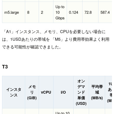
Up to
m5.large
8
2
10
0.124
72.8
587.4
Gbps
「A1」インスタンス、メモリ、CPUを必要しない場合に
は、1USDあたりの帯域を 「M5」より費用帯効果よく利用
できる可能性が確認できました。
T3
オン
1U
メモ
デマ
平均帯
インスタ
あ
リ
vCPU
I/O
ンド
域
ンス
帯
(GiB)
単価
(MB/s)
(Mi
(USD)
Up to 10