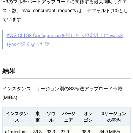
S3のマルチパートアップロードに関係する最大同時リクエ
スト数、max_concurrent_requests は、デフォルト(10)とし
ています
AWS CLI S3 Configurationを試したら想定以上にaws s3
syncが速くなった話
結果
インスタンス、リージョン別のS3転送アップロード帯域
(MiB/s)
インスタン
東
ソウ
バージ
オレ
4リージョン
ス
京
ル
ニア
ゴン
の平均
a1.medium
39.8
33.3
27.9
38.8
34.9 MiB/s