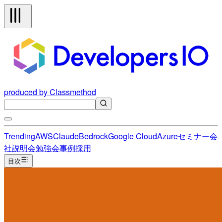
produced by Classmethod
Trending
AWS
Claude
Bedrock
Google Cloud
Azure
セミナー
会
社説明会
勉強会
事例
採用
目次