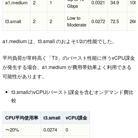
a1.medium
2
1
0.0321
34.9
108
Gbps
Low to
t3.small
2
2
0.0272
72.5
266
Moderate
a1.medium は、t3.small のおよそ1/2の性能でした。
平均負荷が常時高く「T3」のバースト性能に伴うvCPU課金
が発生する場合、a1.medium が費用帯効果よく利用できる
可能性があります。
t3.smallのvCPU(バースト)課金を含むオンデマンド費比
較
CPU平均使用率
t3.small
vCPU課金
〜20%
0.0274
0