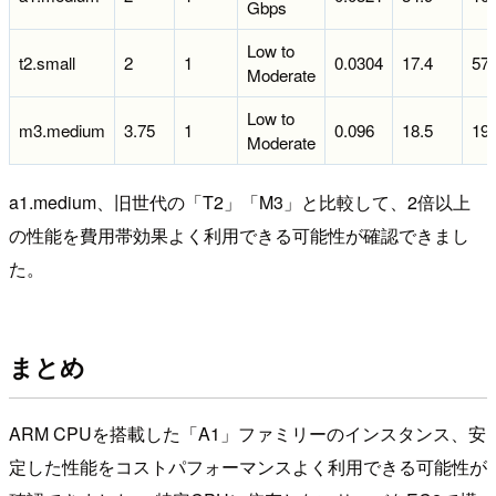
Gbps
Low to
t2.small
2
1
0.0304
17.4
571
Moderate
Low to
m3.medium
3.75
1
0.096
18.5
193
Moderate
a1.medium、旧世代の「T2」「M3」と比較して、2倍以上
の性能を費用帯効果よく利用できる可能性が確認できまし
た。
まとめ
ARM CPUを搭載した「A1」ファミリーのインスタンス、安
定した性能をコストパフォーマンスよく利用できる可能性が