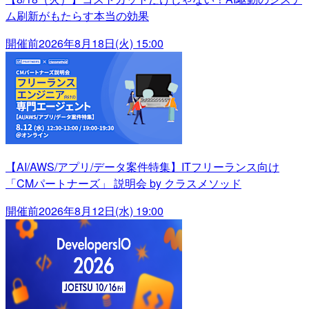
ム刷新がもたらす本当の効果
開催前
2026年8月18日(火) 15:00
【AI/AWS/アプリ/データ案件特集】ITフリーランス向け
「CMパートナーズ」 説明会 by クラスメソッド
開催前
2026年8月12日(水) 19:00