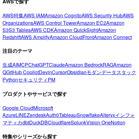
AWSで探す
AWS特集
AWS IAM
Amazon Cognito
AWS Security Hub
AWS
Organizations
AWS Control Tower
Amazon EC2
Amazon
S3
S3 Tables
AWS CDK
Amazon QuickSight
Amazon
Redshift
AWS Amplify
Amazon CloudFront
Amazon Connect
注目のテーマ
生成AI
MCP
ChatGPT
Claude
Amazon Bedrock
RAG
Amazon
Q
GitHub Copilot
Devin
Cursor
Obsidian
モダンデータスタック
Python
セキュリティ
PM
プロダクトやサービスで探す
Google Cloud
Microsoft
Azure
LINE
Zendesk
Auth0
Tableau
Snowflake
Alteryx
インフォ
マティカ
dbt
DuckDB
Cloudflare
Splunk
Vision One
Notion
特集やシリーズから探す