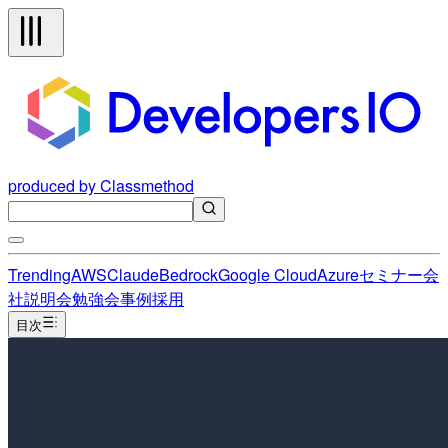
produced by Classmethod
Trending
AWS
Claude
Bedrock
Google Cloud
Azure
セミナー
会
社説明会
勉強会
事例
採用
目次