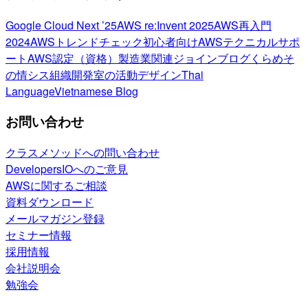
Google Cloud Next ’25
AWS re:Invent 2025
AWS再入門
2024
AWSトレンドチェック
初心者向け
AWSテクニカルサポ
ート
AWS認定（資格）
製造業関連
ジョインブログ
くらめそ
の情シス
組織開発室の活動
デザイン
Thai
Language
Vietnamese Blog
お問い合わせ
クラスメソッドへの問い合わせ
DevelopersIOへのご意見
AWSに関するご相談
資料ダウンロード
メールマガジン登録
セミナー情報
採用情報
会社説明会
勉強会