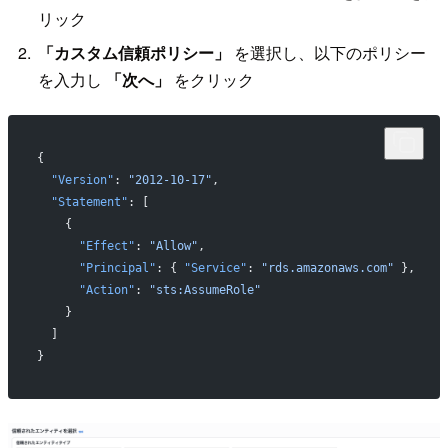
リック
「カスタム信頼ポリシー」
を選択し、以下のポリシー
を入力し
「次へ」
をクリック
{
  "Version"
: 
"2012-10-17"
,
  "Statement"
: [
    {
      "Effect"
: 
"Allow"
,
      "Principal"
: { 
"Service"
: 
"rds.amazonaws.com"
 },
      "Action"
: 
"sts:AssumeRole"
    }
  ]
}