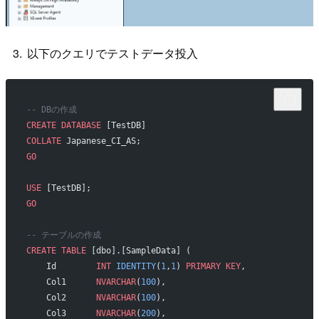
以下のクエリでテストデータ投入
-- DBの作成
CREATE
 DATABASE
 [TestDB]
COLLATE
 Japanese_CI_AS;
GO
USE
 [TestDB];
GO
-- テーブルの作成
CREATE
 TABLE
 [dbo].[SampleData] (
    Id        
INT
 IDENTITY
(
1
,
1
) 
PRIMARY KEY
,
    Col1      
NVARCHAR
(
100
),
    Col2      
NVARCHAR
(
100
),
    Col3      
NVARCHAR
(
200
),