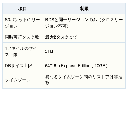
項目
制限
S3バケットのリー
RDSと
同一リージョン
のみ（クロスリー
ジョン
ジョン不可）
同時実行タスク数
最大2タスク
まで
1ファイルのサイ
5TB
ズ上限
DBサイズ上限
64TiB
（Express Editionは10GB）
異なるタイムゾーン間のリストアは非推
タイムゾーン
奨