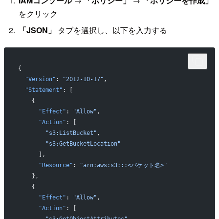
IAMコンソール
→
「ポリシー」
→
「ポリシーを作成」
をクリック
「JSON」
タブを選択し、以下を入力する
{
  "Version"
: 
"2012-10-17"
,
  "Statement"
: [
    {
      "Effect"
: 
"Allow"
,
      "Action"
: [
        "s3:ListBucket"
,
        "s3:GetBucketLocation"
      ],
      "Resource"
: 
"arn:aws:s3:::<バケット名>"
    },
    {
      "Effect"
: 
"Allow"
,
      "Action"
: [