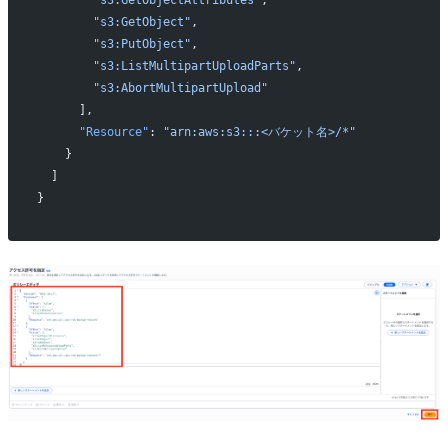
        "s3:GetObjectAttributes"
,
        "s3:GetObject"
,
        "s3:PutObject"
,
        "s3:ListMultipartUploadParts"
,
        "s3:AbortMultipartUpload"
      ],
      "Resource"
: 
"arn:aws:s3:::<バケット名>/*"
    }
  ]
}