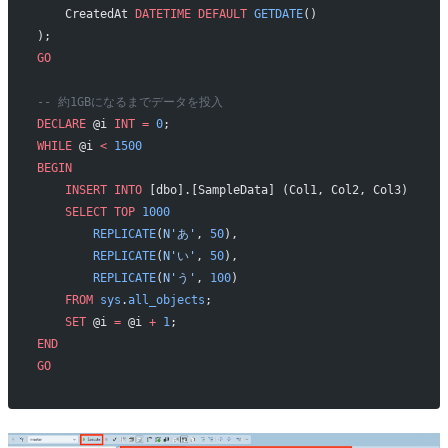
    CreatedAt 
DATETIME
 DEFAULT
 GETDATE
()
);
GO
-- 約1GBになるまでデータを投入
DECLARE
 @i 
INT
 =
 0
;
WHILE
 @i 
<
 1500
BEGIN
    INSERT INTO
 [dbo].[SampleData] (Col1, Col2, Col3)
    SELECT
 TOP
 1000
        REPLICATE
(
N'あ'
, 
50
),
        REPLICATE
(
N'い'
, 
50
),
        REPLICATE
(
N'う'
, 
100
)
    FROM
 sys
.
all_objects
;
    SET
 @i 
=
 @i 
+
 1
;
END
GO