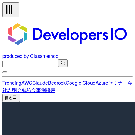
produced by Classmethod
Trending
AWS
Claude
Bedrock
Google Cloud
Azure
セミナー
会
社説明会
勉強会
事例
採用
目次