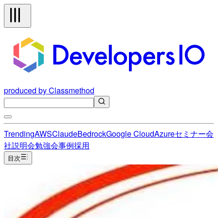
produced by Classmethod
Trending
AWS
Claude
Bedrock
Google Cloud
Azure
セミナー
会
社説明会
勉強会
事例
採用
目次