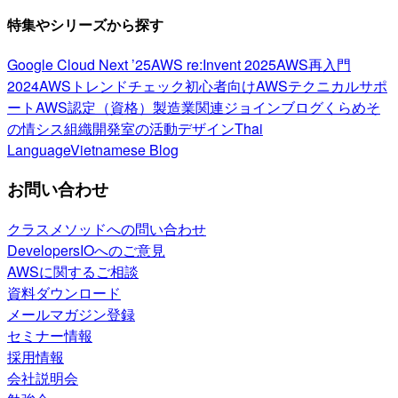
特集やシリーズから探す
Google Cloud Next ’25
AWS re:Invent 2025
AWS再入門
2024
AWSトレンドチェック
初心者向け
AWSテクニカルサポ
ート
AWS認定（資格）
製造業関連
ジョインブログ
くらめそ
の情シス
組織開発室の活動
デザイン
Thai
Language
Vietnamese Blog
お問い合わせ
クラスメソッドへの問い合わせ
DevelopersIOへのご意見
AWSに関するご相談
資料ダウンロード
メールマガジン登録
セミナー情報
採用情報
会社説明会