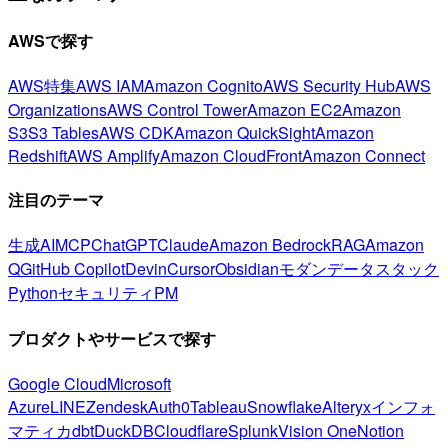
AWSで探す
AWS特集
AWS IAM
Amazon Cognito
AWS Security Hub
AWS
Organizations
AWS Control Tower
Amazon EC2
Amazon
S3
S3 Tables
AWS CDK
Amazon QuickSight
Amazon
Redshift
AWS Amplify
Amazon CloudFront
Amazon Connect
注目のテーマ
生成AI
MCP
ChatGPT
Claude
Amazon Bedrock
RAG
Amazon
Q
GitHub Copilot
Devin
Cursor
Obsidian
モダンデータスタック
Python
セキュリティ
PM
プロダクトやサービスで探す
Google Cloud
Microsoft
Azure
LINE
Zendesk
Auth0
Tableau
Snowflake
Alteryx
インフォ
マティカ
dbt
DuckDB
Cloudflare
Splunk
Vision One
Notion