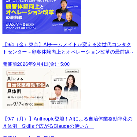
【9/4（金）東京】AIチームメイトが変える次世代コンタク
トセンター～顧客体験向上とオペレーション改革の最前線～
開催前
2026年9月4日(金) 15:00
【9/7（月）】Anthropic登壇！AIによる自治体業務効率化の
具体例ーSkillsで広がるClaudeの使い方ー