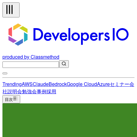
produced by Classmethod
Trending
AWS
Claude
Bedrock
Google Cloud
Azure
セミナー
会
社説明会
勉強会
事例
採用
目次