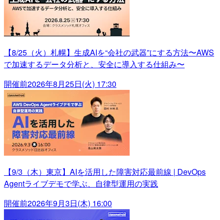
【8/25（火）札幌】生成AIを“会社の武器”にする方法〜AWS
で加速するデータ分析と、安全に導入する仕組み〜
開催前
2026年8月25日(火) 17:30
【9/3（木）東京】AIを活用した障害対応最前線 | DevOps
Agentライブデモで学ぶ、自律型運用の実践
開催前
2026年9月3日(木) 16:00