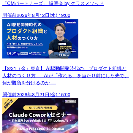
「CMパートナーズ」 説明会 by クラスメソッド
開催前
2026年8月12日(水) 19:00
【8/21（金）東京】 AI駆動開発時代の、プロダクト組織と
人材のつくり方 ― AIが「作れる」を当たり前にした先で、
何が勝負を分けるのか ―
開催前
2026年8月21日(金) 15:00