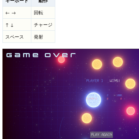
キーボード
動作
← →
回転
↑ ↓
チャージ
スペース
発射