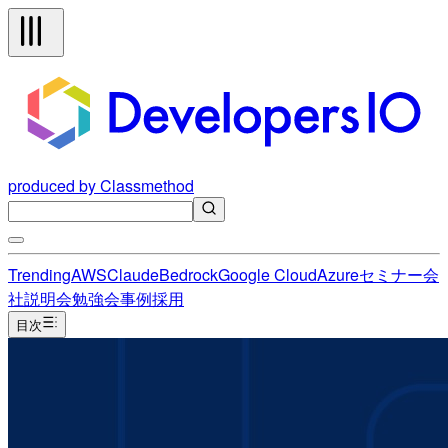
produced by Classmethod
Trending
AWS
Claude
Bedrock
Google Cloud
Azure
セミナー
会
社説明会
勉強会
事例
採用
目次