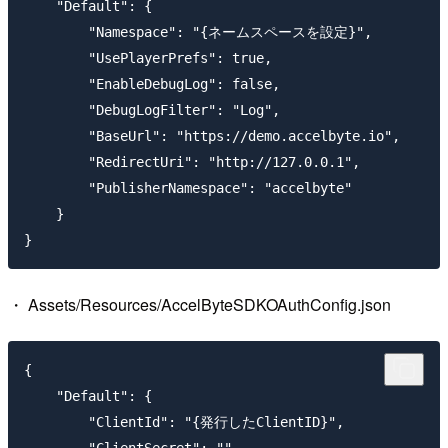
    "Default": {

        "Namespace": "{ネームスペースを設定}",

        "UsePlayerPrefs": true,

        "EnableDebugLog": false,

        "DebugLogFilter": "Log",

        "BaseUrl": "https://demo.accelbyte.io",

        "RedirectUri": "http://127.0.0.1",

        "PublisherNamespace": "accelbyte"

    }

・ Assets/Resources/AccelByteSDKOAuthConfig.json
{

    "Default": {

        "ClientId": "{発行したClientID}",
