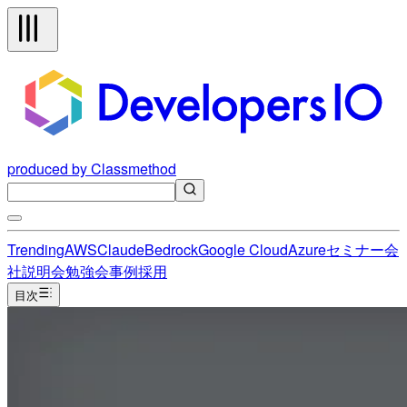
produced by Classmethod
Trending
AWS
Claude
Bedrock
Google Cloud
Azure
セミナー
会
社説明会
勉強会
事例
採用
目次