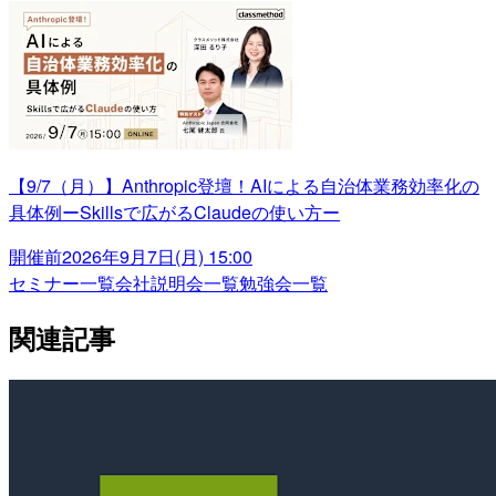
【9/7（月）】Anthropic登壇！AIによる自治体業務効率化の
具体例ーSkillsで広がるClaudeの使い方ー
開催前
2026年9月7日(月) 15:00
セミナー一覧
会社説明会一覧
勉強会一覧
関連記事