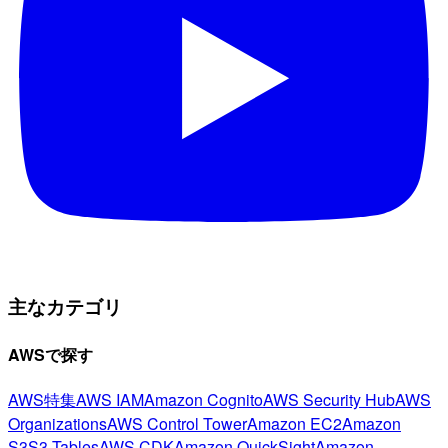
主なカテゴリ
AWSで探す
AWS特集
AWS IAM
Amazon Cognito
AWS Security Hub
AWS
Organizations
AWS Control Tower
Amazon EC2
Amazon
S3
S3 Tables
AWS CDK
Amazon QuickSight
Amazon