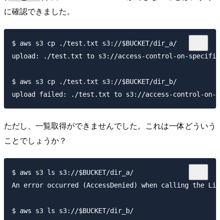
に確認できました。
$ aws s3 cp ./test.txt s3://$BUCKET/dir_a/

upload: ./test.txt to s3://access-control-on-specific
$ aws s3 cp ./test.txt s3://$BUCKET/dir_b/

ただし、一覧取得ができませんでした。これは一体どういう
ことでしょうか？
$ aws s3 ls s3://$BUCKET/dir_a/

An error occurred (AccessDenied) when calling the Lis
$ aws s3 ls s3://$BUCKET/dir_b/
