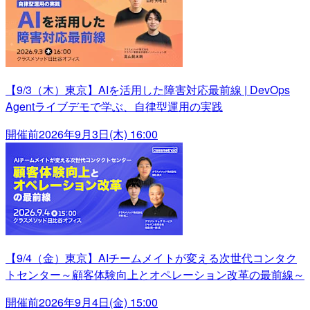
【9/3（木）東京】AIを活用した障害対応最前線 | DevOps
Agentライブデモで学ぶ、自律型運用の実践
開催前
2026年9月3日(木) 16:00
【9/4（金）東京】AIチームメイトが変える次世代コンタク
トセンター～顧客体験向上とオペレーション改革の最前線～
開催前
2026年9月4日(金) 15:00