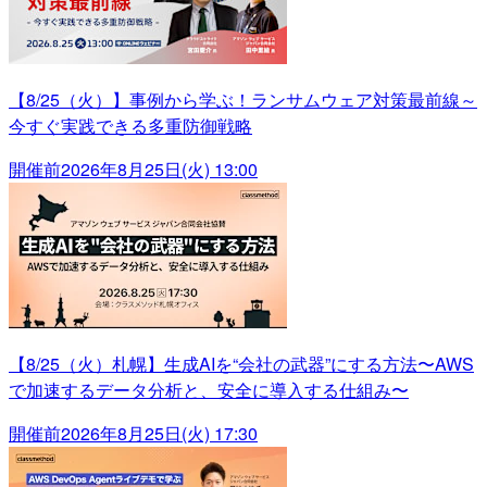
【8/25（火）】事例から学ぶ！ランサムウェア対策最前線～
今すぐ実践できる多重防御戦略
開催前
2026年8月25日(火) 13:00
【8/25（火）札幌】生成AIを“会社の武器”にする方法〜AWS
で加速するデータ分析と、安全に導入する仕組み〜
開催前
2026年8月25日(火) 17:30