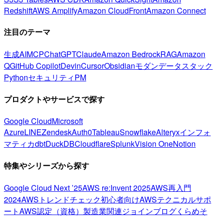
Redshift
AWS Amplify
Amazon CloudFront
Amazon Connect
注目のテーマ
生成AI
MCP
ChatGPT
Claude
Amazon Bedrock
RAG
Amazon
Q
GitHub Copilot
Devin
Cursor
Obsidian
モダンデータスタック
Python
セキュリティ
PM
プロダクトやサービスで探す
Google Cloud
Microsoft
Azure
LINE
Zendesk
Auth0
Tableau
Snowflake
Alteryx
インフォ
マティカ
dbt
DuckDB
Cloudflare
Splunk
Vision One
Notion
特集やシリーズから探す
Google Cloud Next ’25
AWS re:Invent 2025
AWS再入門
2024
AWSトレンドチェック
初心者向け
AWSテクニカルサポ
ート
AWS認定（資格）
製造業関連
ジョインブログ
くらめそ