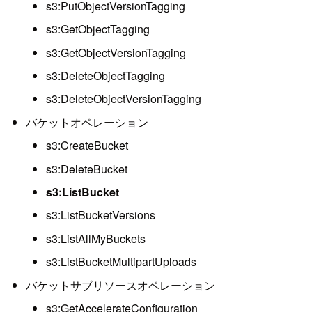
s3:PutObjectVersionTagging
s3:GetObjectTagging
s3:GetObjectVersionTagging
s3:DeleteObjectTagging
s3:DeleteObjectVersionTagging
バケットオペレーション
s3:CreateBucket
s3:DeleteBucket
s3:ListBucket
s3:ListBucketVersions
s3:ListAllMyBuckets
s3:ListBucketMultipartUploads
バケットサブリソースオペレーション
s3:GetAccelerateConfiguration