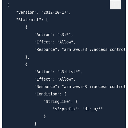
{

    "Version": "2012-10-17",

    "Statement": [

        {

            "Action": "s3:*",

            "Effect": "Allow",

            "Resource": "arn:aws:s3:::access-control-
        },

        {

            "Action": "s3:List*",

            "Effect": "Allow",

            "Resource": "arn:aws:s3:::access-control-
            "Condition": {

                "StringLike": {

                    "s3:prefix": "dir_a/*"

                }

            }
