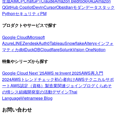
生成AI
MCP
ChatGPT
Claude
Amazon Bedrock
RAG
Amazon
Q
GitHub Copilot
Devin
Cursor
Obsidian
モダンデータスタック
Python
セキュリティ
PM
プロダクトやサービスで探す
Google Cloud
Microsoft
Azure
LINE
Zendesk
Auth0
Tableau
Snowflake
Alteryx
インフォ
マティカ
dbt
DuckDB
Cloudflare
Splunk
Vision One
Notion
特集やシリーズから探す
Google Cloud Next ’25
AWS re:Invent 2025
AWS再入門
2024
AWSトレンドチェック
初心者向け
AWSテクニカルサポ
ート
AWS認定（資格）
製造業関連
ジョインブログ
くらめそ
の情シス
組織開発室の活動
デザイン
Thai
Language
Vietnamese Blog
お問い合わせ