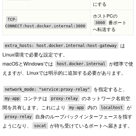
にする
ホストPCの
TCP-
番ポート
3000
CONNECT:host.docker.internal:3000
へ転送する
は
extra_hosts: host.docker.internal:host-gateway
Linux環境で必要な設定です。
macOSとWindowsでは
が標準で使
host.docker.internal
えますが、Linuxでは明示的に追加する必要があります。
を指定すると、
network_mode: "service:proxy-relay"
コンテナは
のネットワーク名前空
my-app
proxy-relay
間を共有します。これにより
内の
が
my-app
localhost
自身のループバックインターフェースを指す
proxy-relay
ようになり、
が待ち受けているポートへ届きます。
socat