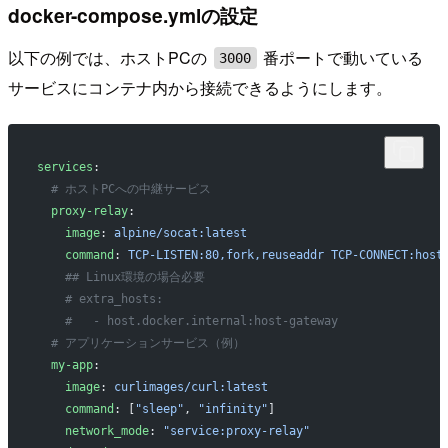
docker-compose.ymlの設定
以下の例では、ホストPCの
番ポートで動いている
3000
サービスにコンテナ内から接続できるようにします。
services
:
  # ホストPCへの中継サービス
  proxy-relay
:
    image
: 
alpine/socat:latest
    command
: 
TCP-LISTEN:80,fork,reuseaddr TCP-CONNECT:host
    ## Linux環境の場合必要
    # extra_hosts:
    #   - host.docker.internal:host-gateway
  # アプリケーションサービス（例）
  my-app
:
    image
: 
curlimages/curl:latest
    command
: [
"sleep"
, 
"infinity"
]
    network_mode
: 
"service:proxy-relay"