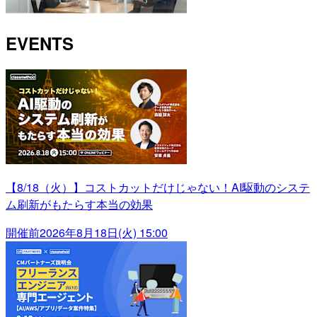
EVENTS
【8/18（火）】コストカットだけじゃない！AI駆動のシステ
ム刷新がもたらす本当の効果
開催前
2026年8月18日(火) 15:00