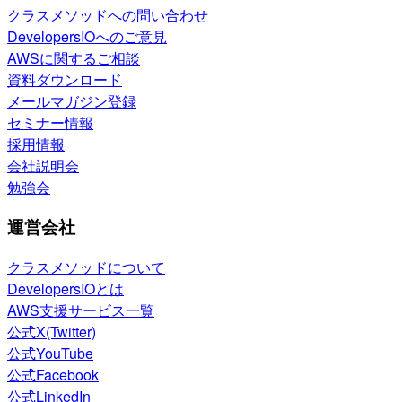
クラスメソッドへの問い合わせ
DevelopersIOへのご意見
AWSに関するご相談
資料ダウンロード
メールマガジン登録
セミナー情報
採用情報
会社説明会
勉強会
運営会社
クラスメソッドについて
DevelopersIOとは
AWS支援サービス一覧
公式X(Twitter)
公式YouTube
公式Facebook
公式LinkedIn