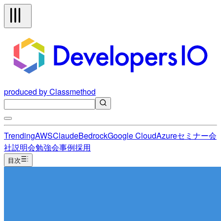
produced by Classmethod
Trending
AWS
Claude
Bedrock
Google Cloud
Azure
セミナー
会
社説明会
勉強会
事例
採用
目次