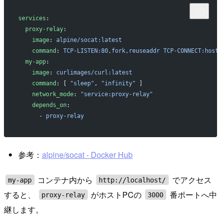
services
:
  proxy-relay
:
    image
: 
alpine/socat:latest
    command
: 
TCP-LISTEN:80,fork,reuseaddr TCP-CONNECT:host
  my-app
:
    image
: 
curlimages/curl:latest
    command
: [ 
"sleep"
, 
"infinity"
 ]
    network_mode
: 
"service:proxy-relay"
    depends_on
:
      - 
proxy-relay
参考：
alpine/socat - Docker Hub
コンテナ内から
でアクセス
my-app
http://localhost/
すると、
がホストPCの
番ポートへ中
proxy-relay
3000
継します。