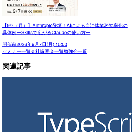
【9/7（月）】Anthropic登壇！AIによる自治体業務効率化の
具体例ーSkillsで広がるClaudeの使い方ー
開催前
2026年9月7日(月) 15:00
セミナー一覧
会社説明会一覧
勉強会一覧
関連記事