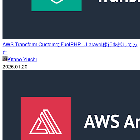
AWS Transform CustomでFuelPHP→Laravel移行を試してみ
た
Kitano Yuichi
2026.01.20