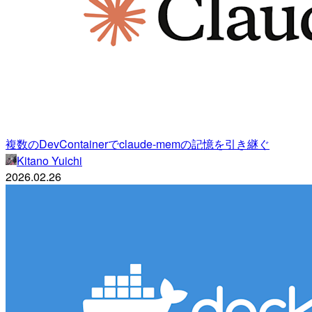
複数のDevContainerでclaude-memの記憶を引き継ぐ
Kitano Yuichi
2026.02.26