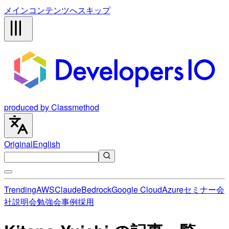
メインコンテンツへスキップ
produced by Classmethod
Original
English
Trending
AWS
Claude
Bedrock
Google Cloud
Azure
セミナー
会
社説明会
勉強会
事例
採用