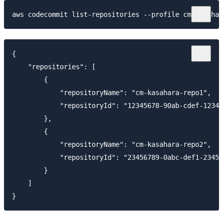
{

    "repositories": [

        {

            "repositoryName": "cm-kasahara-repo1",

            "repositoryId": "12345678-90ab-cdef-1234-
        },

        {

            "repositoryName": "cm-kasahara-repo2",

            "repositoryId": "23456789-0abc-def1-2345-
        }

    ]
