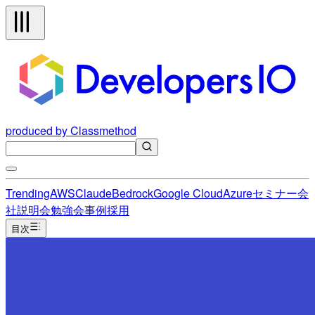
produced by Classmethod
Trending
AWS
Claude
Bedrock
Google Cloud
Azure
セミナー
会
社説明会
勉強会
事例
採用
目次