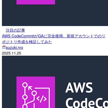
注目の記事
AWS CodeCommitがGAに完全復帰。新規アカウントでのリ
ポジトリ作成を検証してみた
suzuki.ryo
2025.11.25