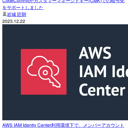
CodeCommitがカスタマーマネージドキー(CMK)での暗号化
をサポートしました
岩城 匠朗
2023.12.22
AWS IAM Identiy Center利用環境下で、メンバーアカウント