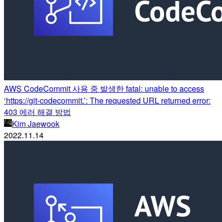
AWS CodeCommit 사용 중 발생한 fatal: unable to access
‘https://git-codecommit.’: The requested URL returned error:
403 에러 해결 방법
Kim Jaewook
2022.11.14