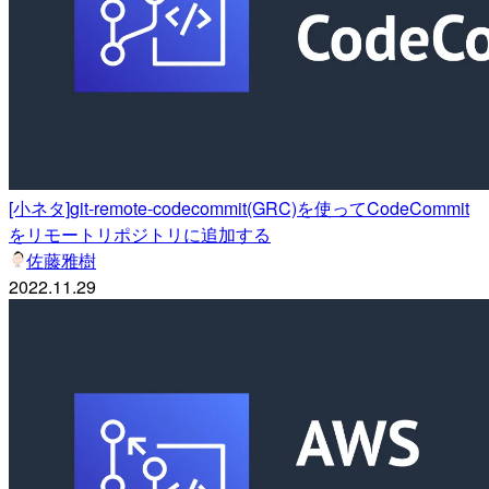
[小ネタ]git-remote-codecommit(GRC)を使ってCodeCommit
をリモートリポジトリに追加する
佐藤雅樹
2022.11.29