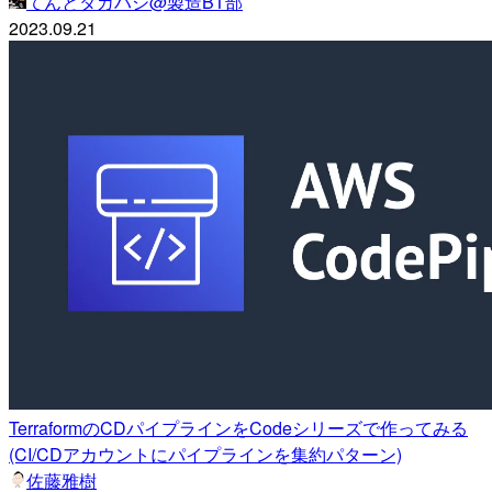
てんとタカハシ@製造BT部
2023.09.21
TerraformのCDパイプラインをCodeシリーズで作ってみる
(CI/CDアカウントにパイプラインを集約パターン)
佐藤雅樹