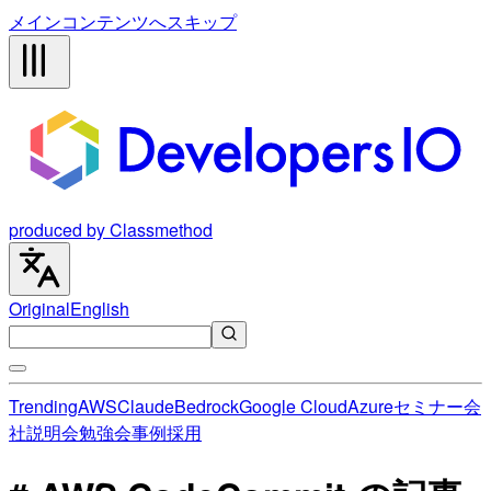
メインコンテンツへスキップ
produced by Classmethod
Original
English
Trending
AWS
Claude
Bedrock
Google Cloud
Azure
セミナー
会
社説明会
勉強会
事例
採用