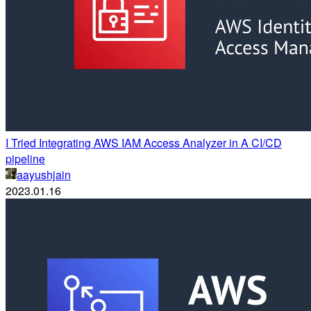
I Tried Integrating AWS IAM Access Analyzer in A CI/CD
pipeline
aayushjain
2023.01.16