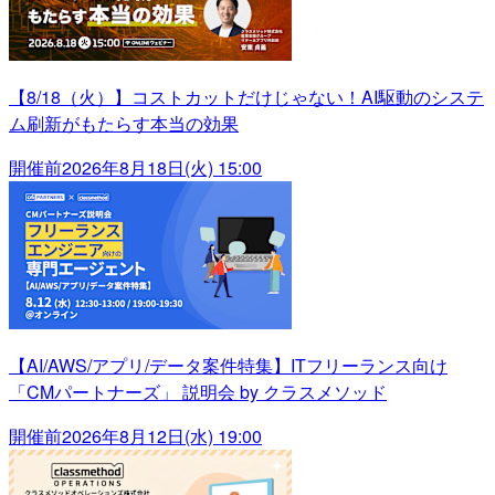
【8/18（火）】コストカットだけじゃない！AI駆動のシステ
ム刷新がもたらす本当の効果
開催前
2026年8月18日(火) 15:00
【AI/AWS/アプリ/データ案件特集】ITフリーランス向け
「CMパートナーズ」 説明会 by クラスメソッド
開催前
2026年8月12日(水) 19:00