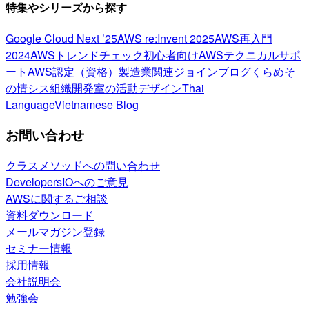
特集やシリーズから探す
Google Cloud Next ’25
AWS re:Invent 2025
AWS再入門
2024
AWSトレンドチェック
初心者向け
AWSテクニカルサポ
ート
AWS認定（資格）
製造業関連
ジョインブログ
くらめそ
の情シス
組織開発室の活動
デザイン
Thai
Language
Vietnamese Blog
お問い合わせ
クラスメソッドへの問い合わせ
DevelopersIOへのご意見
AWSに関するご相談
資料ダウンロード
メールマガジン登録
セミナー情報
採用情報
会社説明会
勉強会