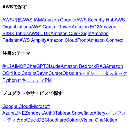
AWSで探す
AWS特集
AWS IAM
Amazon Cognito
AWS Security Hub
AWS
Organizations
AWS Control Tower
Amazon EC2
Amazon
S3
S3 Tables
AWS CDK
Amazon QuickSight
Amazon
Redshift
AWS Amplify
Amazon CloudFront
Amazon Connect
注目のテーマ
生成AI
MCP
ChatGPT
Claude
Amazon Bedrock
RAG
Amazon
Q
GitHub Copilot
Devin
Cursor
Obsidian
モダンデータスタック
Python
セキュリティ
PM
プロダクトやサービスで探す
Google Cloud
Microsoft
Azure
LINE
Zendesk
Auth0
Tableau
Snowflake
Alteryx
インフォ
マティカ
dbt
DuckDB
Cloudflare
Splunk
Vision One
Notion