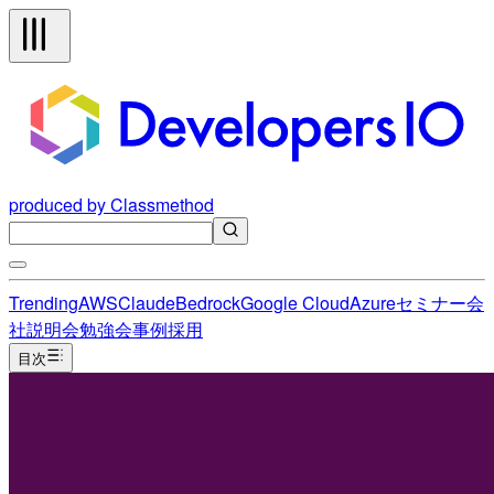
produced by Classmethod
Trending
AWS
Claude
Bedrock
Google Cloud
Azure
セミナー
会
社説明会
勉強会
事例
採用
目次