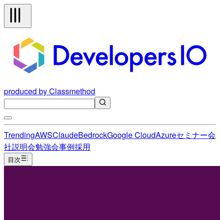
produced by Classmethod
Trending
AWS
Claude
Bedrock
Google Cloud
Azure
セミナー
会
社説明会
勉強会
事例
採用
目次