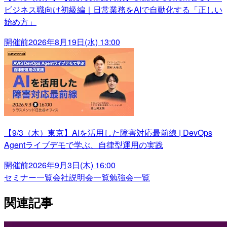
ビジネス職向け初級編｜日常業務をAIで自動化する「正しい
始め方」
開催前
2026年8月19日(水) 13:00
【9/3（木）東京】AIを活用した障害対応最前線 | DevOps
Agentライブデモで学ぶ、自律型運用の実践
開催前
2026年9月3日(木) 16:00
セミナー一覧
会社説明会一覧
勉強会一覧
関連記事