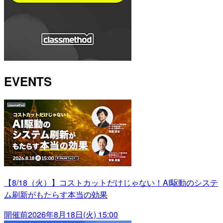
EVENTS
【8/18（火）】コストカットだけじゃない！AI駆動のシステ
ム刷新がもたらす本当の効果
開催前
2026年8月18日(火) 15:00