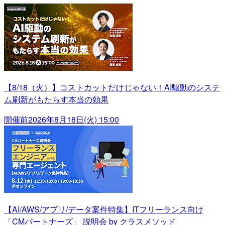
【8/18（火）】コストカットだけじゃない！AI駆動のシステ
ム刷新がもたらす本当の効果
開催前
2026年8月18日(火) 15:00
【AI/AWS/アプリ/データ案件特集】ITフリーランス向け
「CMパートナーズ」 説明会 by クラスメソッド