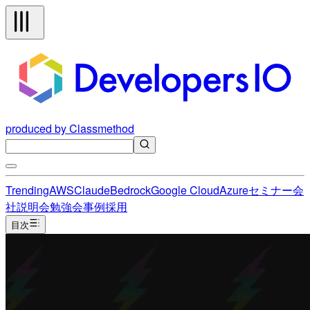
produced by Classmethod
Trending
AWS
Claude
Bedrock
Google Cloud
Azure
セミナー
会
社説明会
勉強会
事例
採用
目次