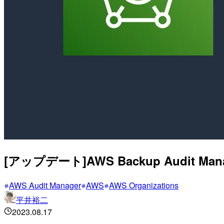
[アップデート]AWS Backup Aud
AWS Audit Manager
AWS
AWS Organizations
平井裕二
2023.08.17