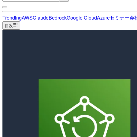
Trending
AWS
Claude
Bedrock
Google Cloud
Azure
セミナー
会
目次