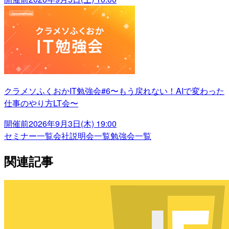
クラメソふくおかIT勉強会#6〜もう戻れない！AIで変わった
仕事のやり方LT会〜
開催前
2026年9月3日(木) 19:00
セミナー一覧
会社説明会一覧
勉強会一覧
関連記事