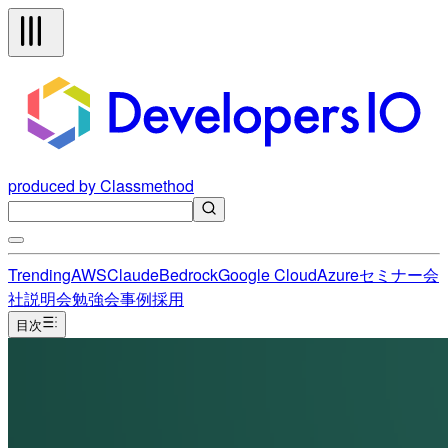
produced by Classmethod
Trending
AWS
Claude
Bedrock
Google Cloud
Azure
セミナー
会
社説明会
勉強会
事例
採用
目次