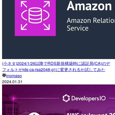
(小ネタ)2024/1/26以降でRDS新規構築時に認証局(CA)のデ
フォルトがrds-ca-rsa2048-g1に変更されるか試してみた
inomaso
2024.01.31