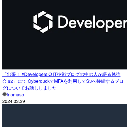
「出張！ #DevelopersIO IT技術ブログの中の人が語る勉強
会 #2」にて CyberduckでMFAを利用してS3へ接続するブロ
グについてお話ししました
inomaso
2024.03.29