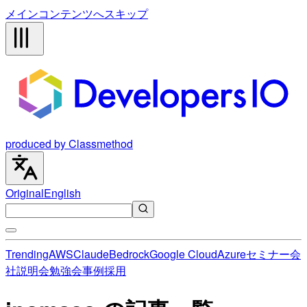
メインコンテンツへスキップ
produced by Classmethod
Original
English
Trending
AWS
Claude
Bedrock
Google Cloud
Azure
セミナー
会
社説明会
勉強会
事例
採用