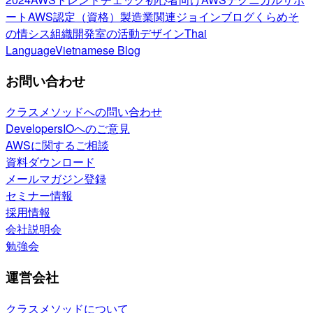
ート
AWS認定（資格）
製造業関連
ジョインブログ
くらめそ
の情シス
組織開発室の活動
デザイン
Thai
Language
Vietnamese Blog
お問い合わせ
クラスメソッドへの問い合わせ
DevelopersIOへのご意見
AWSに関するご相談
資料ダウンロード
メールマガジン登録
セミナー情報
採用情報
会社説明会
勉強会
運営会社
クラスメソッドについて