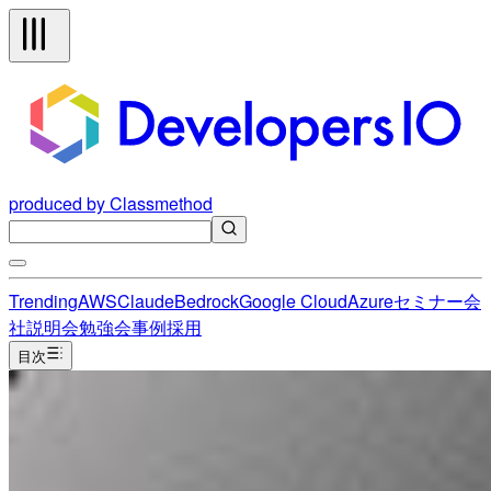
produced by Classmethod
Trending
AWS
Claude
Bedrock
Google Cloud
Azure
セミナー
会
社説明会
勉強会
事例
採用
目次