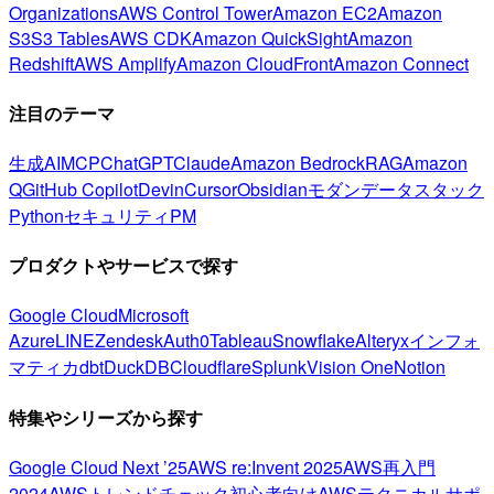
Organizations
AWS Control Tower
Amazon EC2
Amazon
S3
S3 Tables
AWS CDK
Amazon QuickSight
Amazon
Redshift
AWS Amplify
Amazon CloudFront
Amazon Connect
注目のテーマ
生成AI
MCP
ChatGPT
Claude
Amazon Bedrock
RAG
Amazon
Q
GitHub Copilot
Devin
Cursor
Obsidian
モダンデータスタック
Python
セキュリティ
PM
プロダクトやサービスで探す
Google Cloud
Microsoft
Azure
LINE
Zendesk
Auth0
Tableau
Snowflake
Alteryx
インフォ
マティカ
dbt
DuckDB
Cloudflare
Splunk
Vision One
Notion
特集やシリーズから探す
Google Cloud Next ’25
AWS re:Invent 2025
AWS再入門
2024
AWSトレンドチェック
初心者向け
AWSテクニカルサポ