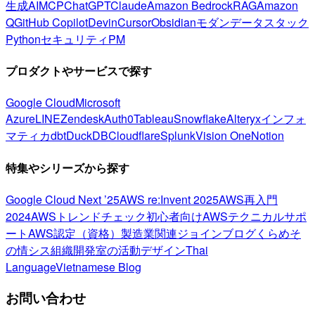
生成AI
MCP
ChatGPT
Claude
Amazon Bedrock
RAG
Amazon
Q
GitHub Copilot
Devin
Cursor
Obsidian
モダンデータスタック
Python
セキュリティ
PM
プロダクトやサービスで探す
Google Cloud
Microsoft
Azure
LINE
Zendesk
Auth0
Tableau
Snowflake
Alteryx
インフォ
マティカ
dbt
DuckDB
Cloudflare
Splunk
Vision One
Notion
特集やシリーズから探す
Google Cloud Next ’25
AWS re:Invent 2025
AWS再入門
2024
AWSトレンドチェック
初心者向け
AWSテクニカルサポ
ート
AWS認定（資格）
製造業関連
ジョインブログ
くらめそ
の情シス
組織開発室の活動
デザイン
Thai
Language
Vietnamese Blog
お問い合わせ