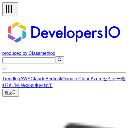
produced by Classmethod
Trending
AWS
Claude
Bedrock
Google Cloud
Azure
セミナー
会
社説明会
勉強会
事例
採用
目次