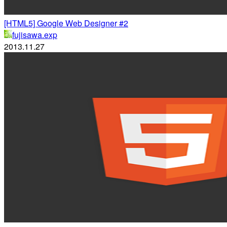
[HTML5] Google Web Designer #2
fujisawa.exp
2013.11.27