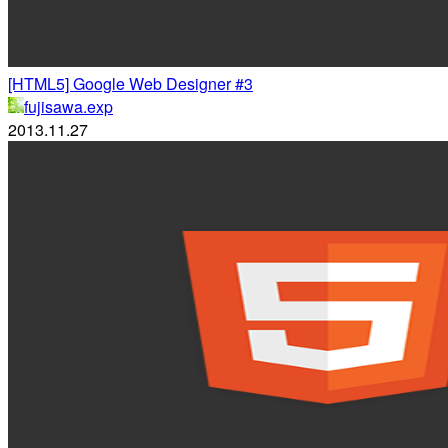
[HTML5] Google Web Designer #3
fujisawa.exp
2013.11.27