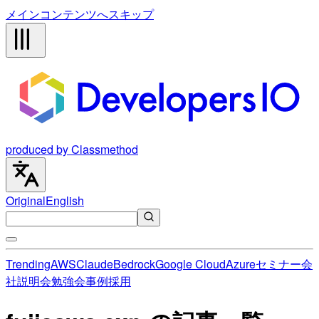
メインコンテンツへスキップ
produced by Classmethod
Original
English
Trending
AWS
Claude
Bedrock
Google Cloud
Azure
セミナー
会
社説明会
勉強会
事例
採用