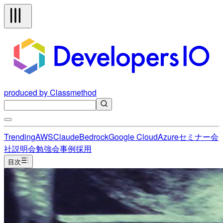
produced by Classmethod
Trending
AWS
Claude
Bedrock
Google Cloud
Azure
セミナー
会
社説明会
勉強会
事例
採用
目次