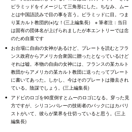
ピラミッドをイメージして三角形にした。ちなみ、ムー
とは中国語読みで目の事を言う。ピラミッドに目。つま
り某カルト教団的(※)な！(三上編集長) ※ 筆者注：当日
は固有の団体名が上げられましたが本エントリーでは念
のため自重です
お台場に自由の女神があるけど、プレートを読むとフラ
ンス政府からアメリカ合衆国に贈ったとなっているけど
それは嘘。本物の自由の女神には、フランスの某カルト
教団からアメリカの某カルト教団に送ったってプレート
に書いてあった。しかし、今はそのプレートは撤去され
ている。陰謀でしょう。(三上編集長)
アドビのロゴを90度倒すとムーのロゴになる。穿った見
方ですが、シリコンバレーの技術者のバックにはカバリ
ストがいて、彼らが業界を仕切っていると思う。(三上
編集長)