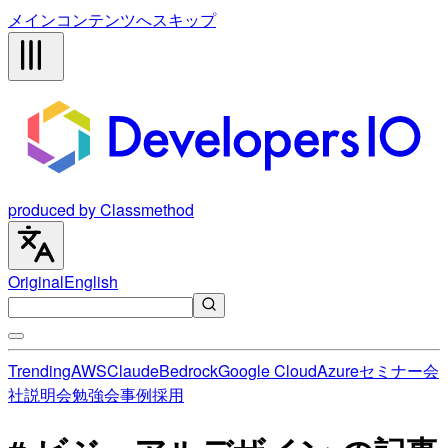
メインコンテンツへスキップ
produced by Classmethod
Original
English
Trending
AWS
Claude
Bedrock
Google Cloud
Azure
セミナー
会
社説明会
勉強会
事例
採用