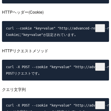
HTTPヘッダー(Cookie)
curl --cookie "key=value" "http://advanced-request-ro
HTTPリクエストメソッド
curl -X POST --cookie "key=value" "http://advanced-re
クエリ文字列
curl -X POST --cookie "key=value" "http://advanced-re