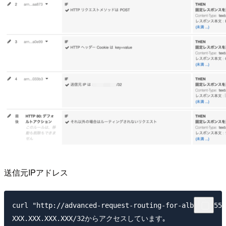
送信元IPアドレス
curl "http://advanced-request-routing-for-alb-9542552