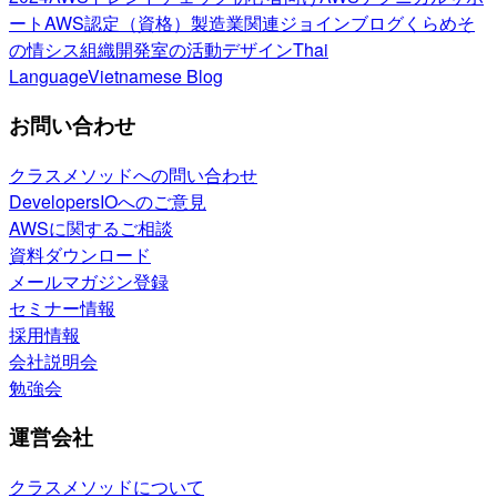
ート
AWS認定（資格）
製造業関連
ジョインブログ
くらめそ
の情シス
組織開発室の活動
デザイン
Thai
Language
Vietnamese Blog
お問い合わせ
クラスメソッドへの問い合わせ
DevelopersIOへのご意見
AWSに関するご相談
資料ダウンロード
メールマガジン登録
セミナー情報
採用情報
会社説明会
勉強会
運営会社
クラスメソッドについて