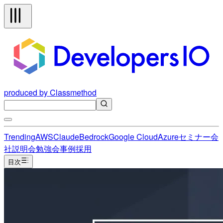
produced by Classmethod
Trending
AWS
Claude
Bedrock
Google Cloud
Azure
セミナー
会
社説明会
勉強会
事例
採用
目次