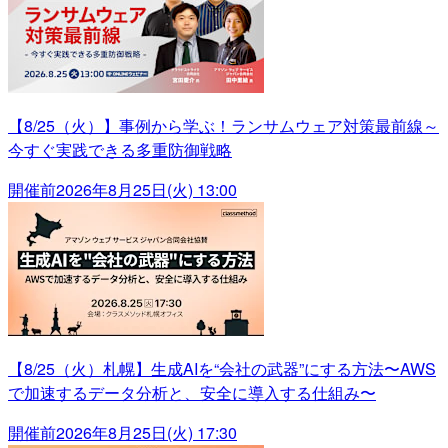
【8/25（火）】事例から学ぶ！ランサムウェア対策最前線～
今すぐ実践できる多重防御戦略
開催前
2026年8月25日(火) 13:00
【8/25（火）札幌】生成AIを“会社の武器”にする方法〜AWS
で加速するデータ分析と、安全に導入する仕組み〜
開催前
2026年8月25日(火) 17:30