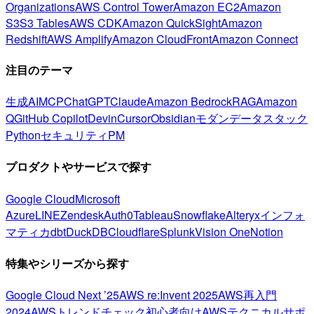
Organizations
AWS Control Tower
Amazon EC2
Amazon
S3
S3 Tables
AWS CDK
Amazon QuickSight
Amazon
Redshift
AWS Amplify
Amazon CloudFront
Amazon Connect
注目のテーマ
生成AI
MCP
ChatGPT
Claude
Amazon Bedrock
RAG
Amazon
Q
GitHub Copilot
Devin
Cursor
Obsidian
モダンデータスタック
Python
セキュリティ
PM
プロダクトやサービスで探す
Google Cloud
Microsoft
Azure
LINE
Zendesk
Auth0
Tableau
Snowflake
Alteryx
インフォ
マティカ
dbt
DuckDB
Cloudflare
Splunk
Vision One
Notion
特集やシリーズから探す
Google Cloud Next ’25
AWS re:Invent 2025
AWS再入門
2024
AWSトレンドチェック
初心者向け
AWSテクニカルサポ