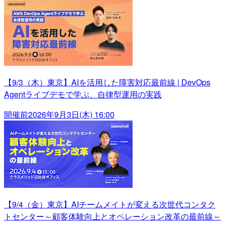
【9/3（木）東京】AIを活用した障害対応最前線 | DevOps
Agentライブデモで学ぶ、自律型運用の実践
開催前
2026年9月3日(木) 16:00
【9/4（金）東京】AIチームメイトが変える次世代コンタク
トセンター～顧客体験向上とオペレーション改革の最前線～