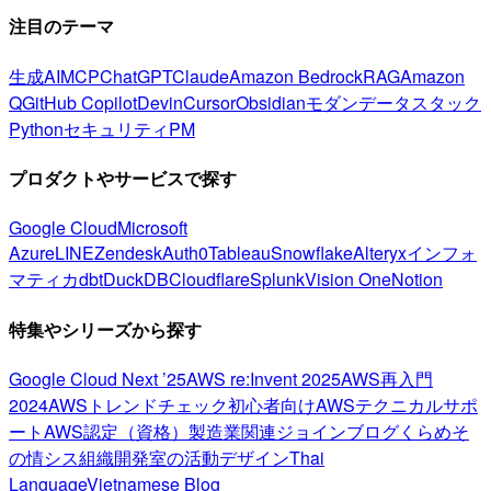
注目のテーマ
生成AI
MCP
ChatGPT
Claude
Amazon Bedrock
RAG
Amazon
Q
GitHub Copilot
Devin
Cursor
Obsidian
モダンデータスタック
Python
セキュリティ
PM
プロダクトやサービスで探す
Google Cloud
Microsoft
Azure
LINE
Zendesk
Auth0
Tableau
Snowflake
Alteryx
インフォ
マティカ
dbt
DuckDB
Cloudflare
Splunk
Vision One
Notion
特集やシリーズから探す
Google Cloud Next ’25
AWS re:Invent 2025
AWS再入門
2024
AWSトレンドチェック
初心者向け
AWSテクニカルサポ
ート
AWS認定（資格）
製造業関連
ジョインブログ
くらめそ
の情シス
組織開発室の活動
デザイン
Thai
Language
Vietnamese Blog