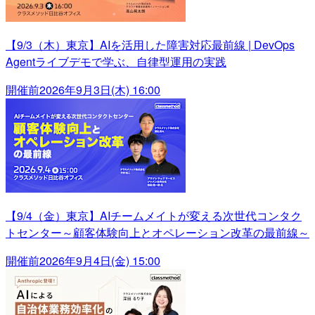
【9/3（木）東京】AIを活用した障害対応最前線 | DevOps
Agentライブデモで学ぶ、自律型運用の実践
開催前
2026年9月3日(木) 16:00
【9/4（金）東京】AIチームメイトが変える次世代コンタク
トセンター～顧客体験向上とオペレーション改革の最前線～
開催前
2026年9月4日(金) 15:00