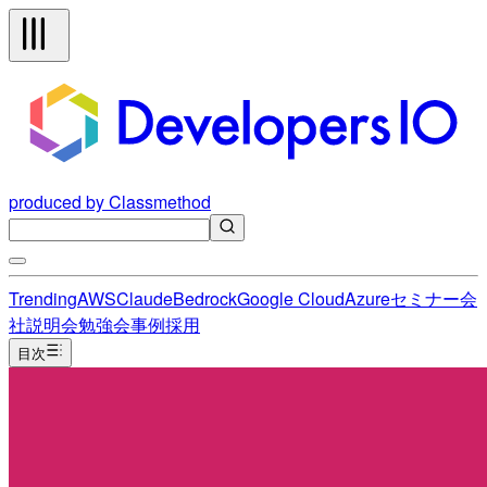
produced by Classmethod
Trending
AWS
Claude
Bedrock
Google Cloud
Azure
セミナー
会
社説明会
勉強会
事例
採用
目次