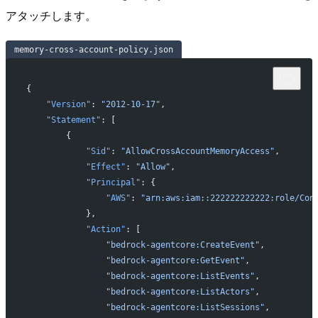
アタッチします。
memory-cross-account-policy.json
{
    "Version"
: 
"2012-10-17"
,
    "Statement"
: [
        {
            "Sid"
: 
"AllowCrossAccountMemoryAccess"
,
            "Effect"
: 
"Allow"
,
            "Principal"
: {
                "AWS"
: 
"arn:aws:iam::222222222222:role/Con
            },
            "Action"
: [
                "bedrock-agentcore:CreateEvent"
,
                "bedrock-agentcore:GetEvent"
,
                "bedrock-agentcore:ListEvents"
,
                "bedrock-agentcore:ListActors"
,
                "bedrock-agentcore:ListSessions"
,