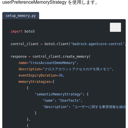
userPreferenceMemoryStrategy を使用します。
setup_memory.py
import
 boto3
control_client 
=
 boto3.client(
"bedrock-agentcore-control"
,
response 
=
 control_client.create_memory(
    name
=
"CrossAccountDemoMemory"
,
    description
=
"クロスアカウントアクセスのデモ用メモリ"
,
    eventExpiryDuration
=
30
,
    memoryStrategies
=
[
        {
            "semanticMemoryStrategy"
: {
                "name"
: 
"UserFacts"
,
                "description"
: 
"ユーザーに関する事実情報を抽出"
            }
        },
        {