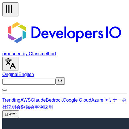
produced by Classmethod
Original
English
Trending
AWS
Claude
Bedrock
Google Cloud
Azure
セミナー
会
社説明会
勉強会
事例
採用
目次