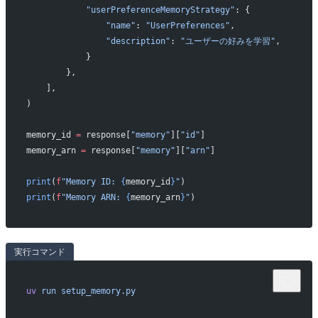
            "userPreferenceMemoryStrategy"
: {
                "name"
: 
"UserPreferences"
,
                "description"
: 
"ユーザーの好みを学習"
,
            }
        },
    ],
)
memory_id 
=
 response[
"memory"
][
"id"
]
memory_arn 
=
 response[
"memory"
][
"arn"
]
print
(
f
"Memory ID: 
{
memory_id
}
"
)
print
(
f
"Memory ARN: 
{
memory_arn
}
"
)
実行コマンド
uv
 run
 setup_memory.py