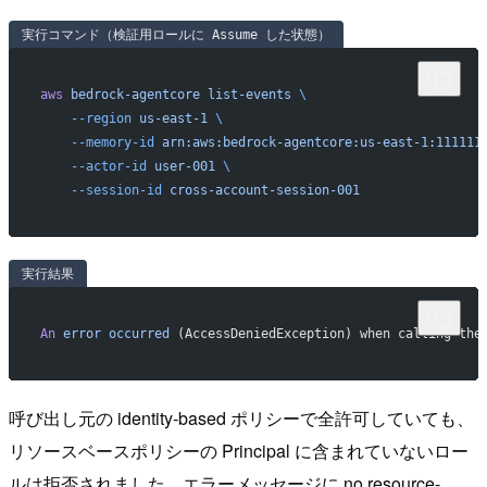
実行コマンド（検証用ロールに Assume した状態）
aws
 bedrock-agentcore
 list-events
 \
    --region
 us-east-1
 \
    --memory-id
 arn:aws:bedrock-agentcore:us-east-1:111111
    --actor-id
 user-001
 \
    --session-id
 cross-account-session-001
実行結果
An
 error
 occurred
 (AccessDeniedException) when calling the
呼び出し元の identity-based ポリシーで全許可していても、
リソースベースポリシーの Principal に含まれていないロー
ルは拒否されました。エラーメッセージに no resource-