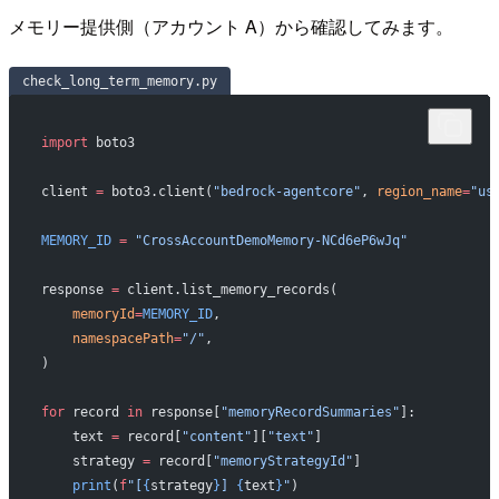
メモリー提供側（アカウント A）から確認してみます。
check_long_term_memory.py
import
 boto3
client 
=
 boto3.client(
"bedrock-agentcore"
, 
region_name
=
"us
MEMORY_ID
 =
 "CrossAccountDemoMemory-NCd6eP6wJq"
response 
=
 client.list_memory_records(
    memoryId
=
MEMORY_ID
,
    namespacePath
=
"/"
,
)
for
 record 
in
 response[
"memoryRecordSummaries"
]:
    text 
=
 record[
"content"
][
"text"
]
    strategy 
=
 record[
"memoryStrategyId"
]
    print
(
f
"[
{
strategy
}
] 
{
text
}
"
)