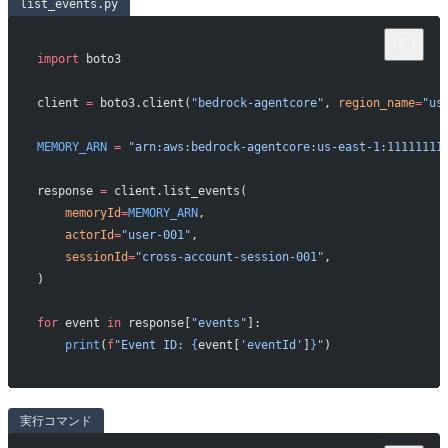
list_events.py
import
 boto3
client 
=
 boto3.client(
"bedrock-agentcore"
, 
region_name
=
"us
MEMORY_ARN
 =
 "arn:aws:bedrock-agentcore:us-east-1:11111111
response 
=
 client.list_events(
    memoryId
=
MEMORY_ARN
,
    actorId
=
"user-001"
,
    sessionId
=
"cross-account-session-001"
,
)
for
 event 
in
 response[
"events"
]:
    print
(
f
"Event ID: 
{
event[
'eventId'
]
}
"
)
実行コマンド