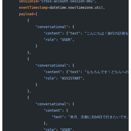
    sessionId
=
"cross-account-session-001"
,
    eventTimestamp
=
datetime.now(timezone.utc),
    payload
=
[
        {
            "conversational"
: {
                "content"
: {
"text"
: 
"こんにちは！旅行の計画を
                "role"
: 
"USER"
,
            }
        },
        {
            "conversational"
: {
                "content"
: {
"text"
: 
"もちろんです！どちらへの
                "role"
: 
"ASSISTANT"
,
            }
        },
        {
            "conversational"
: {
                "content"
: {
                    "text"
: 
"来月、京都に3泊4日で行きたいです
                },
                "role"
: 
"USER"
,