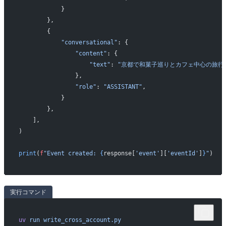
            }
        },
        {
            "conversational"
: {
                "content"
: {
                    "text"
: 
"京都で和菓子巡りとカフェ中心の旅行
                },
                "role"
: 
"ASSISTANT"
,
            }
        },
    ],
)
print
(
f
"Event created: 
{
response[
'event'
][
'eventId'
]
}
"
)
実行コマンド
uv
 run
 write_cross_account.py