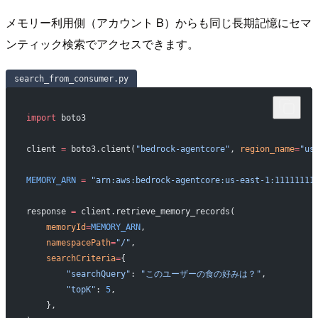
メモリー利用側（アカウント B）からも同じ長期記憶にセマ
ンティック検索でアクセスできます。
search_from_consumer.py
import
 boto3
client 
=
 boto3.client(
"bedrock-agentcore"
, 
region_name
=
"us
MEMORY_ARN
 =
 "arn:aws:bedrock-agentcore:us-east-1:11111111
response 
=
 client.retrieve_memory_records(
    memoryId
=
MEMORY_ARN
,
    namespacePath
=
"/"
,
    searchCriteria
=
{
        "searchQuery"
: 
"このユーザーの食の好みは？"
,
        "topK"
: 
5
,
    },