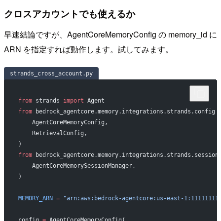
クロスアカウントでも使えるか
早速結論ですが、AgentCoreMemoryConfig の memory_id に
ARN を指定すれば動作します。試してみます。
strands_cross_account.py
from
 strands 
import
 Agent
from
 bedrock_agentcore.memory.integrations.strands.config 
    AgentCoreMemoryConfig,
    RetrievalConfig,
)
from
 bedrock_agentcore.memory.integrations.strands.session
    AgentCoreMemorySessionManager,
)
MEMORY_ARN
 =
 "arn:aws:bedrock-agentcore:us-east-1:11111111
config 
=
 AgentCoreMemoryConfig(