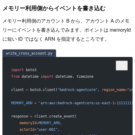
メモリー利用側からイベントを書き込む
メモリー利用側のアカウント B から、アカウント A のメモ
リーにイベントを書き込んでみます。ポイントは memoryId
に短い ID ではなく ARN を指定するところです。
write_cross_account.py
import
 boto3
from
 datetime 
import
 datetime, timezone
client 
=
 boto3.client(
"bedrock-agentcore"
, 
region_name
=
"us
MEMORY_ARN
 =
 "arn:aws:bedrock-agentcore:us-east-1:11111111
response 
=
 client.create_event(
    memoryId
=
MEMORY_ARN
,
    actorId
=
"user-001"
,