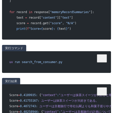
)
for
 record 
in
 response[
"memoryRecordSummaries"
]:
    text 
=
 record[
"content"
][
"text"
]
    score 
=
 record.get(
"score"
, 
"N/A"
)
    print
(
f
"Score=
{
score
}
: 
{
text
}
"
)
実行コマンド
uv
 run
 search_from_consumer.py
実行結果
Score
=
0.4189935:
 {
"context"
:
"ユーザーは抹茶スイーツが大好きと明
Score
=
0.41755167:
 ユーザーは抹茶スイーツが大好きである。
Score
=
0.4072743:
 ユーザーは京都旅行で寺社仏閣よりも和菓子巡りやカ
Score
=
0.40258944:
 {
"context"
:
"ユーザーは京都旅行の計画について