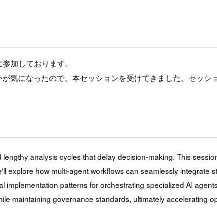
25に参加しております。
いるかが気になったので、本セッションを受けてきました。セッ
nd lengthy analysis cycles that delay decision-making. This sess
ll explore how multi-agent workflows can seamlessly integrate str
cal implementation patterns for orchestrating specialized AI agent
ile maintaining governance standards, ultimately accelerating o