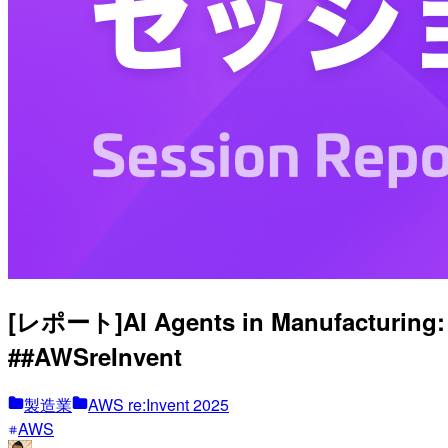
[レポート]AI Agents in Manufacturing
##AWSreInvent
製造業
AWS re:Invent 2025
AWS