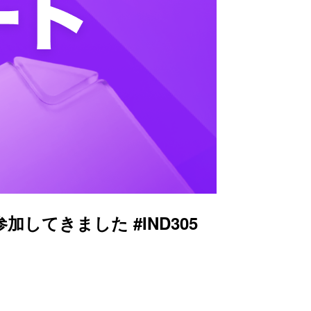
lowsに参加してきました #IND305