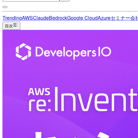
Trending
AWS
Claude
Bedrock
Google Cloud
Azure
セミナー
会
目次