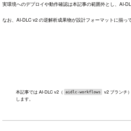
実環境へのデプロイや動作確認は本記事の範囲外とし、AI-DL
なお、AI-DLC v2 の逆解析成果物が設計フォーマットに
!
本記事では AI-DLC v2（
v2 ブラン
aidlc-workflows
します。