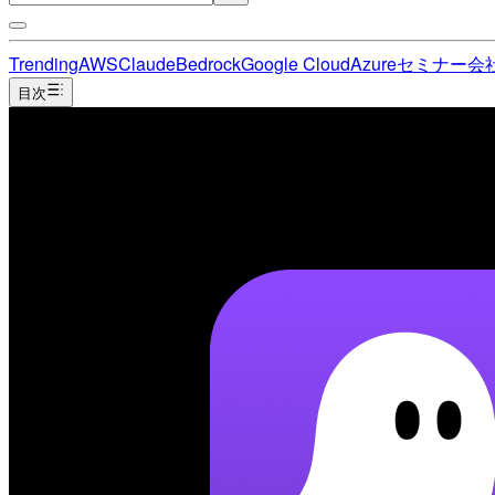
Trending
AWS
Claude
Bedrock
Google Cloud
Azure
セミナー
会
目次