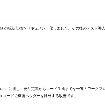
da の現状仕様をドキュメント化しました。その後のテスト導入や改善
chestrator に渡し、要件定義からコード生成までを一連のワー
て Lambda コードで機密ヘッダーを除外する改善です。