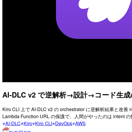
AI-DLC v2 で逆解析→設計→コー
Kiro CLI 上で AI-DLC v2 の orchestrator に
Lambda Function URL の保護で、人間がやったのは int
AI-DLC
Kiro
Kiro CLI
DevOps
AWS
suzuki.ryo