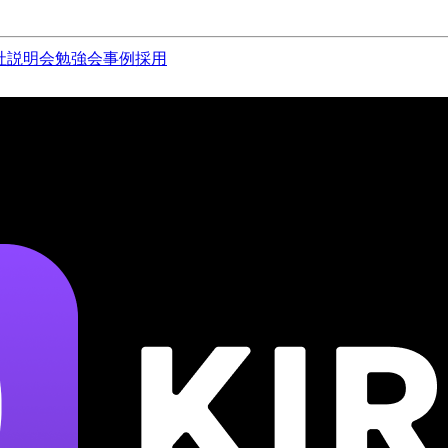
社説明会
勉強会
事例
採用