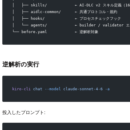
│   ├── skills/            ← AI-DLC v2 スキル定義（
│   ├── aidlc-common/      ← 共通プロトコル・規約
│   ├── hooks/             ← プロセスチェックフック
│   └── agents/            ← builder / validato
└── before.yaml            ← 逆解析対象
逆解析の実行
kiro-cli
 chat
 --model
 claude-sonnet-4-6
 -a
投入したプロンプト: