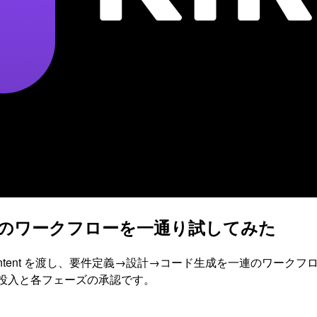
ド生成のワークフローを一通り試してみた
逆解析結果と改善 intent を渡し、要件定義→設計→コード生成を一連のワーク
ent の投入と各フェーズの承認です。