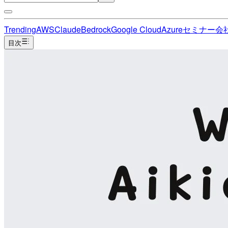
Trending
AWS
Claude
Bedrock
Google Cloud
Azure
セミナー
会
目次