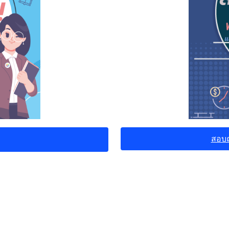
สอบถา