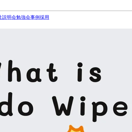
社説明会
勉強会
事例
採用