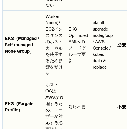
ない
Worker
Nodeが
eksctl
EC2イン
EKS
upgrade
スタンス
Optimized
nodegroup
EKS（Managed /
のホスト
AMIへの
/ AWS
Self-managed
必要
カーネル
ノードグ
Console /
Node Group）
を使用す
ループ更
kubectl
るため影
新
drain &
響を受け
replace
る
ホスト
OSは
AWSが管
EKS（Fargate
理するた
対応不要
—
不要
Profile）
め、ユー
ザーが対
応する必
要はない