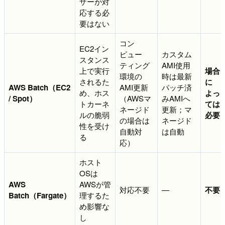
ザーが対
応する必
要はない
コン
EC2イン
ピュー
カスタム
スタンス
ティング
AMI使用
上で実行
場合
環境の
時は最新
されるた
に
AWS Batch（EC2
AMI更新
パッチ済
め、ホス
よっ
/ Spot）
（AWSマ
みAMIへ
トカーネ
ては
ネージド
更新；マ
ルの脆弱
必要
の場合は
ネージド
性を受け
自動対
は自動
る
応）
ホスト
OSは
AWS
AWSが管
対応不要
—
不要
Batch（Fargate）
理するた
め影響な
し