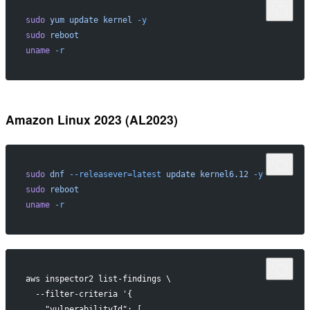
sudo
 yum
 update
 kernel
 -y
sudo
 reboot
uname
 -r
Amazon Linux 2023 (AL2023)
sudo
 dnf
 --releasever=latest
 update
 kernel6.12
 -y
sudo
 reboot
uname
 -r
aws inspector2 list-findings \
  --filter-criteria '{
    "vulnerabilityId": [