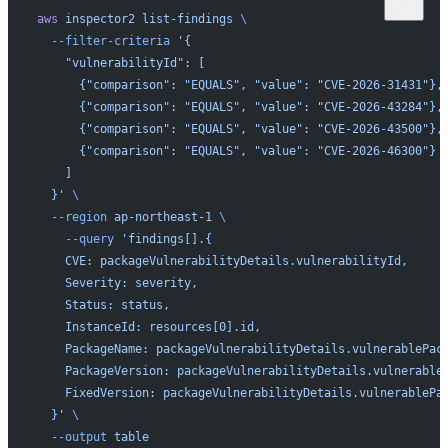
aws
 inspector2
 list-findings
 \
  --filter-criteria
 '{
    "vulnerabilityId": [
      {"comparison": "EQUALS", "value": "CVE-2026-31431"},
      {"comparison": "EQUALS", "value": "CVE-2026-43284"},
      {"comparison": "EQUALS", "value": "CVE-2026-43500"},
      {"comparison": "EQUALS", "value": "CVE-2026-46300"}
    ]
  }'
 \
  --region
 ap-northeast-1
 \
    --query
 'findings[].{
    CVE: packageVulnerabilityDetails.vulnerabilityId,
    Severity: severity,
    Status: status,
    InstanceId: resources[0].id,
    PackageName: packageVulnerabilityDetails.vulnerablePac
    PackageVersion: packageVulnerabilityDetails.vulnerable
    FixedVersion: packageVulnerabilityDetails.vulnerablePa
  }'
 \
  --output
 table