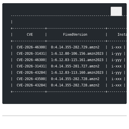
----------------------------------------------------------
|                                                         
+----------------+-----------------------------+----------
|       CVE      |        FixedVersion         |     Insta
+----------------+-----------------------------+----------
|  CVE-2026-46300|  0:4.14.355-282.729.amzn2   |  i-xxx | 
|  CVE-2026-31431|  1:6.12.80-106.156.amzn2023 |  i-yyy | 
|  CVE-2026-46300|  1:6.12.83-115.161.amzn2023 |  i-yyy | 
|  CVE-2026-31431|  0:4.14.355-281.727.amzn2   |  i-xxx | 
|  CVE-2026-43284|  1:6.12.83-113.160.amzn2023 |  i-yyy | 
|  CVE-2026-43500|  0:4.14.355-282.728.amzn2   |  i-xxx | 
|  CVE-2026-43284|  0:4.14.355-282.728.amzn2   |  i-xxx | 
+----------------+-----------------------------+----------