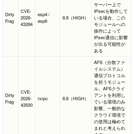
サーバー上で
CVE-
IPsecを動作して
Dirty
esp4 /
2026-
8.8（HIGH）
いる場合、この
Frag
esp6
43284
モジュールへの
操作によって
IPsec通信に影響
が出る可能性が
ある
AFS（分散ファ
イルシステム）
通信プロトコル
を担うモジュー
ル。AFSクライ
CVE-
Dirty
アントを利用し
2026-
rxrpc
8.8（HIGH）
Frag
ている環境のみ
43500
影響。一般的な
クラウド環境で
の使用は極めて
まれと考えられ