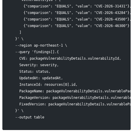
      {"comparison": "EQUALS", "value": "CVE-2026-31431"},
      {"comparison": "EQUALS", "value": "CVE-2026-43284"},
      {"comparison": "EQUALS", "value": "CVE-2026-43500"},
      {"comparison": "EQUALS", "value": "CVE-2026-46300"}
    ]
  }' \
  --region ap-northeast-1 \
  --query 'findings[].{
    CVE: packageVulnerabilityDetails.vulnerabilityId,
    Severity: severity,
    Status: status,
    UpdatedAt: updatedAt,
    InstanceId: resources[0].id,
    PackageName: packageVulnerabilityDetails.vulnerablePac
    PackageVersion: packageVulnerabilityDetails.vulnerable
    FixedVersion: packageVulnerabilityDetails.vulnerablePa
  }' \
  --output table