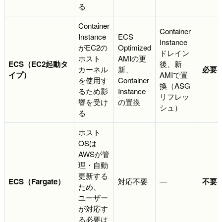
る
Container
Container
Instance
ECS
Instance
がEC2の
Optimized
ドレイン
ホスト
AMIの更
ECS（EC2起動タ
後、新
カーネル
新、
必要
イプ）
AMIで置
を使用す
Container
換（ASG
るため影
Instance
リフレッ
響を受け
の置換
シュ）
る
ホスト
OSは
AWSが管
理・自動
更新する
ECS（Fargate）
対応不要
—
不要
ため、
ユーザー
が対応す
る必要は