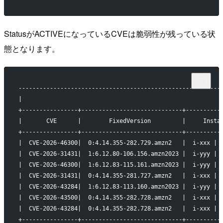
StatusがACTIVEになっているCVEは脆弱性が残っている状
態となります。
----------------------------------------------------------
|                                                         
+----------------+-----------------------------+----------
|       CVE      |        FixedVersion         |     Insta
+----------------+-----------------------------+----------
|  CVE-2026-46300|  0:4.14.355-282.729.amzn2   |  i-xxx | 
|  CVE-2026-31431|  1:6.12.80-106.156.amzn2023 |  i-yyy | 
|  CVE-2026-46300|  1:6.12.83-115.161.amzn2023 |  i-yyy | 
|  CVE-2026-31431|  0:4.14.355-281.727.amzn2   |  i-xxx | 
|  CVE-2026-43284|  1:6.12.83-113.160.amzn2023 |  i-yyy | 
|  CVE-2026-43500|  0:4.14.355-282.728.amzn2   |  i-xxx | 
|  CVE-2026-43284|  0:4.14.355-282.728.amzn2   |  i-xxx | 
+----------------+-----------------------------+----------