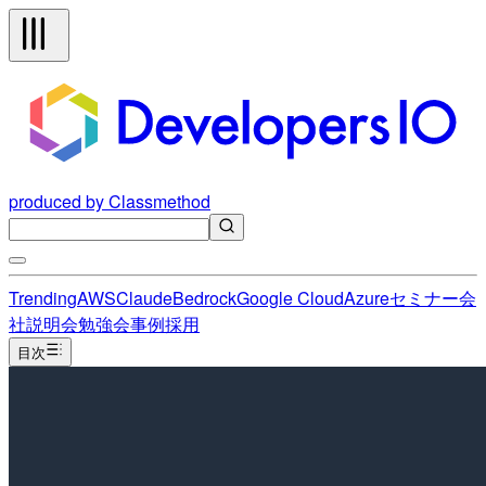
produced by Classmethod
Trending
AWS
Claude
Bedrock
Google Cloud
Azure
セミナー
会
社説明会
勉強会
事例
採用
目次