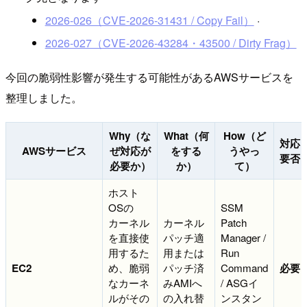
2026-026（CVE-2026-31431 / Copy Fail）
·
2026-027（CVE-2026-43284・43500 / Dirty Frag）
今回の脆弱性影響が発生する可能性があるAWSサービスを
整理しました。
Why（な
What（何
How（ど
対応
AWSサービス
ぜ対応が
をする
うやっ
要否
必要か）
か）
て）
ホスト
OSの
SSM
カーネル
カーネル
Patch
を直接使
パッチ適
Manager /
用するた
用または
Run
EC2
め、脆弱
パッチ済
Command
必要
なカーネ
みAMIへ
/ ASGイ
ルがその
の入れ替
ンスタン