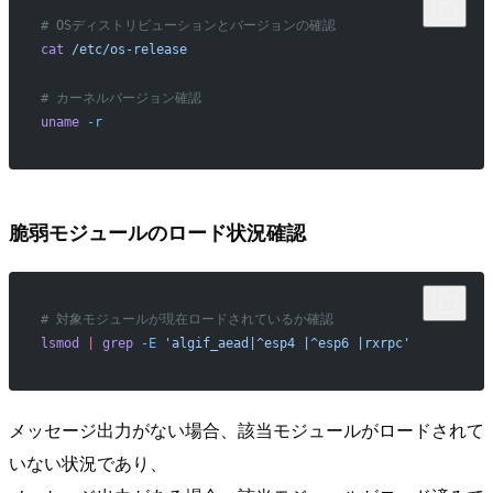
# OSディストリビューションとバージョンの確認
cat
 /etc/os-release
# カーネルバージョン確認
uname
 -r
脆弱モジュールのロード状況確認
# 対象モジュールが現在ロードされているか確認
lsmod
 |
 grep
 -E
 'algif_aead|^esp4 |^esp6 |rxrpc'
メッセージ出力がない場合、該当モジュールがロードされて
いない状況であり、