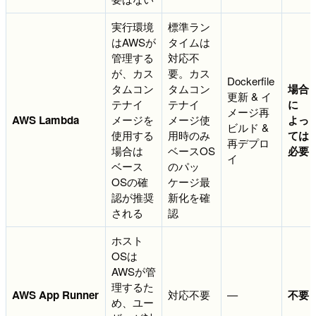
実行環境
標準ラン
はAWSが
タイムは
管理する
対応不
が、カス
要。カス
Dockerfile
タムコン
タムコン
場合
更新 & イ
テナイ
テナイ
に
メージ再
AWS Lambda
メージを
メージ使
よっ
ビルド &
使用する
用時のみ
ては
再デプロ
場合は
ベースOS
必要
イ
ベース
のパッ
OSの確
ケージ最
認が推奨
新化を確
される
認
ホスト
OSは
AWSが管
理するた
AWS App Runner
対応不要
—
不要
め、ユー