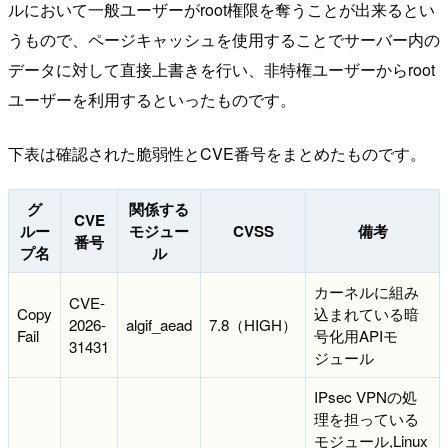
ルにおいて一般ユーザーがroot権限を奪うことが出来るとい
うもので、ページキャッシュを使用することでサーバー内の
データに対して直接上書きを行い、非特権ユーザーからroot
ユーザーを利用するといったものです。
下表は確認された脆弱性とCVE番号をまとめたものです。
グ
関係する
CVE
ルー
モジュー
CVSS
備考
番号
プ名
ル
カーネルに組み
CVE-
Copy
込まれている暗
2026-
algif_aead
7.8（HIGH）
Fail
号化用APIモ
31431
ジュール
IPsec VPNの処
理を担っている
モジュール,Linux