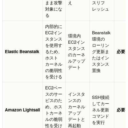
まま攻撃
え
スリフ
対象にな
レッシュ
る
内部的に
EC2イン
Beanstalk
環境内
スタンス
環境の
EC2イン
を使用す
ローリン
スタンス
Elastic Beanstalk
るため、
グ更新ま
必要
のカーネ
ホスト
たはイン
ルアップ
カーネル
スタンス
デート
の脆弱性
置換
を受ける
EC2ベー
スのサー
インスタ
SSH接続
ビスのた
ンスの
してカー
め、ホス
カーネル
Amazon Lightsail
ネル更新
必要
トカーネ
アップ
コマンド
ルの脆弱
デートと
を実行
性を受け
再起動