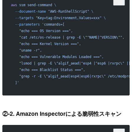
aws
 ssm
 send-command
 \
  --document-name
 "AWS-RunShellScript"
 \
  --targets
 "Key=tag:Environment,Values=xxx"
 \
  --parameters
 'commands=[
    "echo === OS Version ===",
    "cat /etc/os-release | grep -E \"^NAME|^VERSION\"",
    "echo === Kernel Version ===",
    "uname -r",
    "echo === Vulnerable Modules Loaded ===",
    "lsmod | grep -E \"algif_aead|^esp4 |^esp6 |rxrpc\" ||
    "echo === Blacklist Status ===",
    "grep -r -E \"algif_aead|esp4|esp6|rxrpc\" /etc/modpro
  ]'
②-2. Amazon Inspectorによる脆弱性スキャン