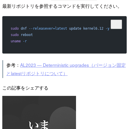
最新リポジトリを参照するコマンドを実行してください。
sudo
 dnf
 --releasever=latest
 update
 kernel6.12
 -y
sudo
 reboot
uname
 -r
参考：
AL2023 — Deterministic upgrades（バージョン固定
とlatestリポジトリについて）
この記事をシェアする