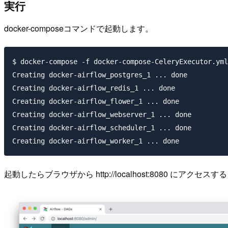
実行
docker-composeコマンドで起動します。
$ docker-compose -f docker-compose-CeleryExecutor.yml
Creating docker-airflow_postgres_1 ... done

Creating docker-airflow_redis_1 ... done

Creating docker-airflow_flower_1 ... done

Creating docker-airflow_webserver_1 ... done

Creating docker-airflow_scheduler_1 ... done

起動したらブラウザから http://localhost:8080 にア