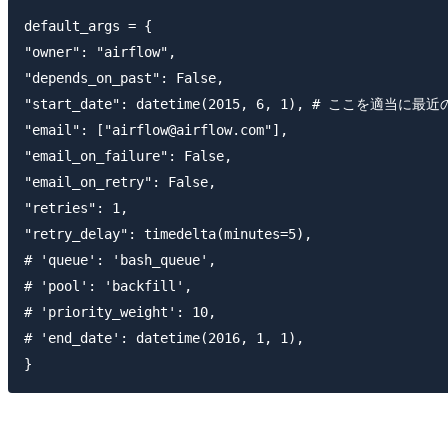
default_args = {

"owner": "airflow",

"depends_on_past": False,

"start_date": datetime(2015, 6, 1), # ここを適当に
"email": ["airflow@airflow.com"],

"email_on_failure": False,

"email_on_retry": False,

"retries": 1,

"retry_delay": timedelta(minutes=5),

# 'queue': 'bash_queue',

# 'pool': 'backfill',

# 'priority_weight': 10,

# 'end_date': datetime(2016, 1, 1),
