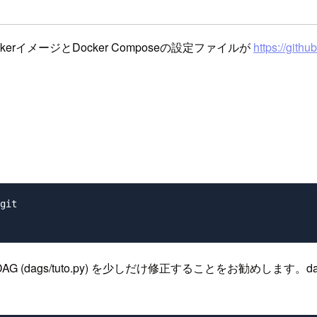
erイメージとDocker Composeの設定ファイルが
https://gith
git

s/tuto.py) を少しだけ修正することをお勧めします。dags/tu