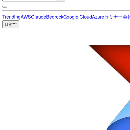
Trending
AWS
Claude
Bedrock
Google Cloud
Azure
セミナー
会
目次