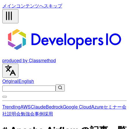
メインコンテンツへスキップ
produced by Classmethod
Original
English
Trending
AWS
Claude
Bedrock
Google Cloud
Azure
セミナー
会
社説明会
勉強会
事例
採用