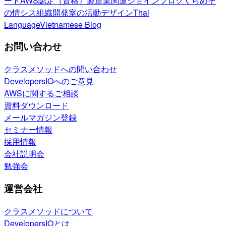
ート
AWS認定（資格）
製造業関連
ジョインブログ
くらめそ
の情シス
組織開発室の活動
デザイン
Thai
Language
Vietnamese Blog
お問い合わせ
クラスメソッドへの問い合わせ
DevelopersIOへのご意見
AWSに関するご相談
資料ダウンロード
メールマガジン登録
セミナー情報
採用情報
会社説明会
勉強会
運営会社
クラスメソッドについて
DevelopersIOとは