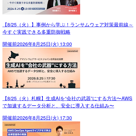
【8/25（火）】事例から学ぶ！ランサムウェア対策最前線～
今すぐ実践できる多重防御戦略
開催前
2026年8月25日(火) 13:00
【8/25（火）札幌】生成AIを“会社の武器”にする方法〜AWS
で加速するデータ分析と、安全に導入する仕組み〜
開催前
2026年8月25日(火) 17:30