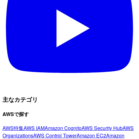
主なカテゴリ
AWSで探す
AWS特集
AWS IAM
Amazon Cognito
AWS Security Hub
AWS
Organizations
AWS Control Tower
Amazon EC2
Amazon