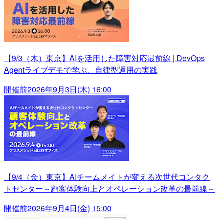
【9/3（木）東京】AIを活用した障害対応最前線 | DevOps
Agentライブデモで学ぶ、自律型運用の実践
開催前
2026年9月3日(木) 16:00
【9/4（金）東京】AIチームメイトが変える次世代コンタク
トセンター～顧客体験向上とオペレーション改革の最前線～
開催前
2026年9月4日(金) 15:00