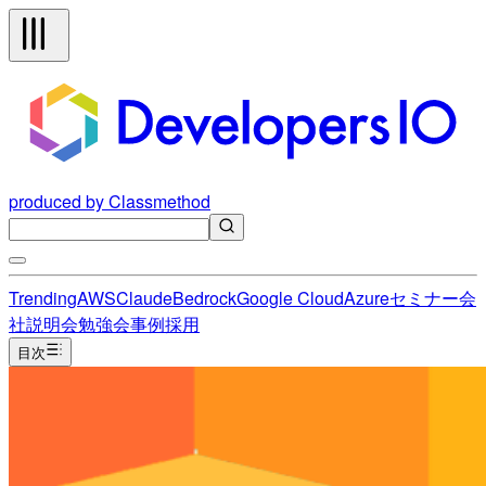
produced by Classmethod
Trending
AWS
Claude
Bedrock
Google Cloud
Azure
セミナー
会
社説明会
勉強会
事例
採用
目次