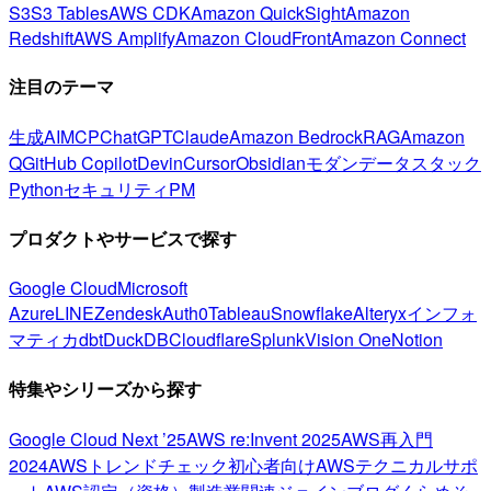
S3
S3 Tables
AWS CDK
Amazon QuickSight
Amazon
Redshift
AWS Amplify
Amazon CloudFront
Amazon Connect
注目のテーマ
生成AI
MCP
ChatGPT
Claude
Amazon Bedrock
RAG
Amazon
Q
GitHub Copilot
Devin
Cursor
Obsidian
モダンデータスタック
Python
セキュリティ
PM
プロダクトやサービスで探す
Google Cloud
Microsoft
Azure
LINE
Zendesk
Auth0
Tableau
Snowflake
Alteryx
インフォ
マティカ
dbt
DuckDB
Cloudflare
Splunk
Vision One
Notion
特集やシリーズから探す
Google Cloud Next ’25
AWS re:Invent 2025
AWS再入門
2024
AWSトレンドチェック
初心者向け
AWSテクニカルサポ