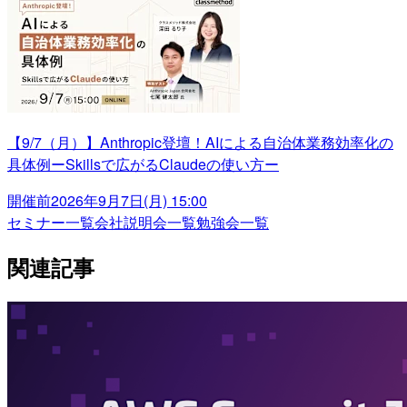
【9/7（月）】Anthropic登壇！AIによる自治体業務効率化の
具体例ーSkillsで広がるClaudeの使い方ー
開催前
2026年9月7日(月) 15:00
セミナー一覧
会社説明会一覧
勉強会一覧
関連記事