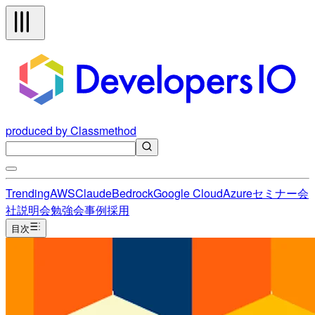
produced by Classmethod
Trending
AWS
Claude
Bedrock
Google Cloud
Azure
セミナー
会
社説明会
勉強会
事例
採用
目次