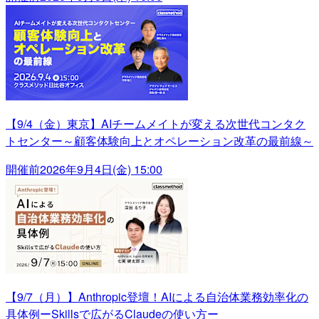
【9/4（金）東京】AIチームメイトが変える次世代コンタク
トセンター～顧客体験向上とオペレーション改革の最前線～
開催前
2026年9月4日(金) 15:00
【9/7（月）】Anthropic登壇！AIによる自治体業務効率化の
具体例ーSkillsで広がるClaudeの使い方ー