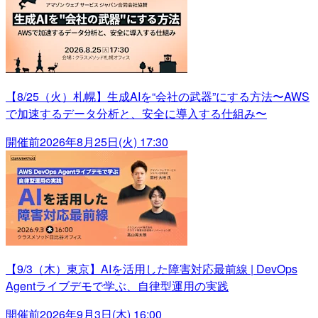
【8/25（火）札幌】生成AIを“会社の武器”にする方法〜AWS
で加速するデータ分析と、安全に導入する仕組み〜
開催前
2026年8月25日(火) 17:30
【9/3（木）東京】AIを活用した障害対応最前線 | DevOps
Agentライブデモで学ぶ、自律型運用の実践
開催前
2026年9月3日(木) 16:00