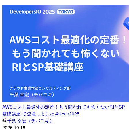
AWSコスト最適化の定番！もう聞かれても怖くないRIとSP
基礎講座 で登壇しました #devio2025
千葉 幸宏（チバユキ）
2025.10.18