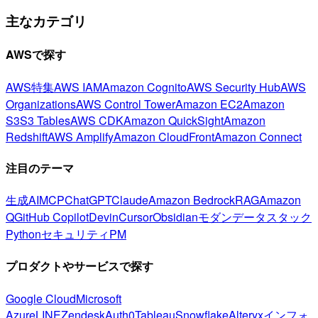
主なカテゴリ
AWSで探す
AWS特集
AWS IAM
Amazon Cognito
AWS Security Hub
AWS
Organizations
AWS Control Tower
Amazon EC2
Amazon
S3
S3 Tables
AWS CDK
Amazon QuickSight
Amazon
Redshift
AWS Amplify
Amazon CloudFront
Amazon Connect
注目のテーマ
生成AI
MCP
ChatGPT
Claude
Amazon Bedrock
RAG
Amazon
Q
GitHub Copilot
Devin
Cursor
Obsidian
モダンデータスタック
Python
セキュリティ
PM
プロダクトやサービスで探す
Google Cloud
Microsoft
Azure
LINE
Zendesk
Auth0
Tableau
Snowflake
Alteryx
インフォ