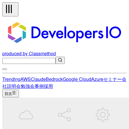
produced by Classmethod
Trending
AWS
Claude
Bedrock
Google Cloud
Azure
セミナー
会
社説明会
勉強会
事例
採用
目次