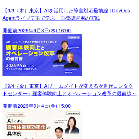
【9/3（木）東京】AIを活用した障害対応最前線 | DevOps
Agentライブデモで学ぶ、自律型運用の実践
開催前
2026年9月3日(木) 16:00
【9/4（金）東京】AIチームメイトが変える次世代コンタク
トセンター～顧客体験向上とオペレーション改革の最前線～
開催前
2026年9月4日(金) 15:00