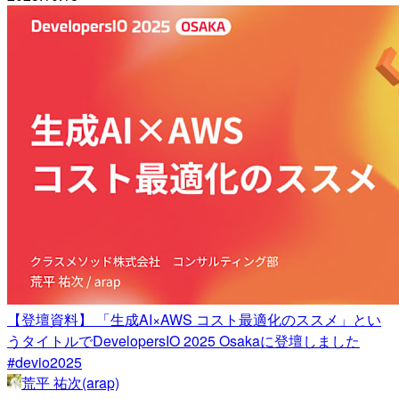
【登壇資料】 「生成AI×AWS コスト最適化のススメ」とい
うタイトルでDevelopersIO 2025 Osakaに登壇しました
#devio2025
荒平 祐次(arap)